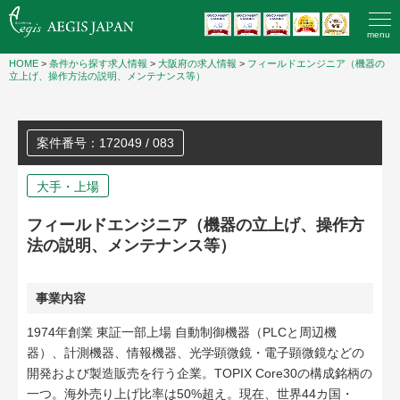
menu
HOME
>
条件から探す求人情報
>
大阪府の求人情報
>
フィールドエンジニア（機器の
立上げ、操作方法の説明、メンテナンス等）
案件番号：172049 / 083
大手・上場
フィールドエンジニア（機器の立上げ、操作方
法の説明、メンテナンス等）
事業内容
1974年創業 東証一部上場 自動制御機器（PLCと周辺機
器）、計測機器、情報機器、光学顕微鏡・電子顕微鏡などの
開発および製造販売を行う企業。TOPIX Core30の構成銘柄の
一つ。海外売り上げ比率は50%超え。現在、世界44カ国・