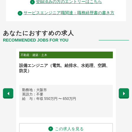
登録済みの方のエントリーはこちら
サービスエンジニア職関連：職務経歴書の書き方
あなたにおすすめの求人
RECOMMENDED JOBS FOR YOU
不動産・建築・土木
製造・研
設備エンジニア（電気、給排水、水処理、空調、
【埼玉
防災）
業務 
勤務地：大阪市
勤務
英語力：不要
英語
給 与：年収 550万円 〜 650万円
給 与
この求人を見る