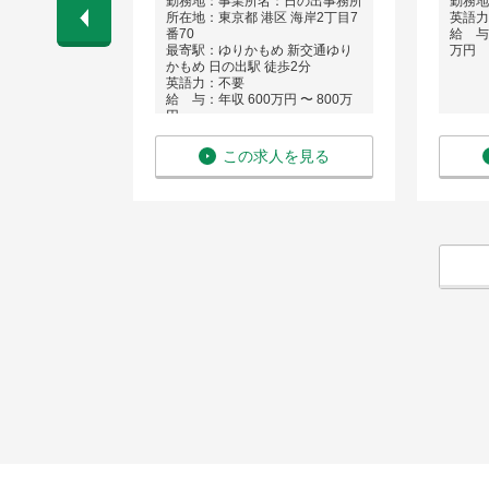
区
勤務地：事業所名：日の出事務所
勤務地
所在地：東京都 港区 海岸2丁目7
英語力
 〜 1,130
番70
給 与：
最寄駅：ゆりかもめ 新交通ゆり
万円
かもめ 日の出駅 徒歩2分
英語力：不要
給 与：年収 600万円 〜 800万
円
を見る
この求人を見る