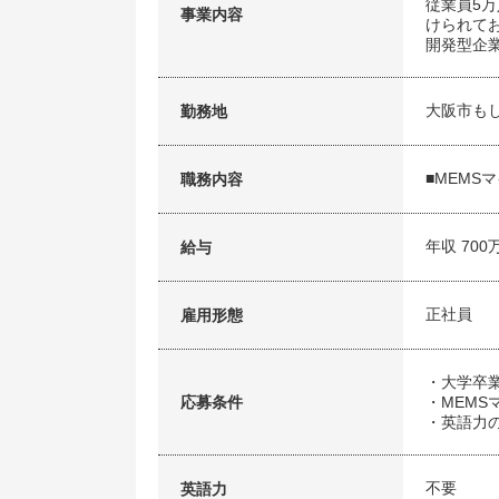
従業員5万
事業内容
けられて
開発型企業
大阪市も
勤務地
■MEM
職務内容
年収 700
給与
正社員
雇用形態
・大学卒
応募条件
・MEM
・英語力
不要
英語力