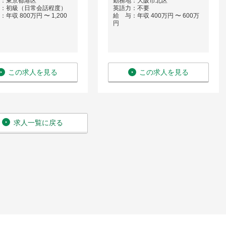
：東京都港区
勤務地：大阪市北区
：初級（日常会話程度）
英語力：不要
年収 800万円 〜 1,200
給 与：年収 400万円 〜 600万
円
この求人を見る
この求人を見る
求人一覧に戻る