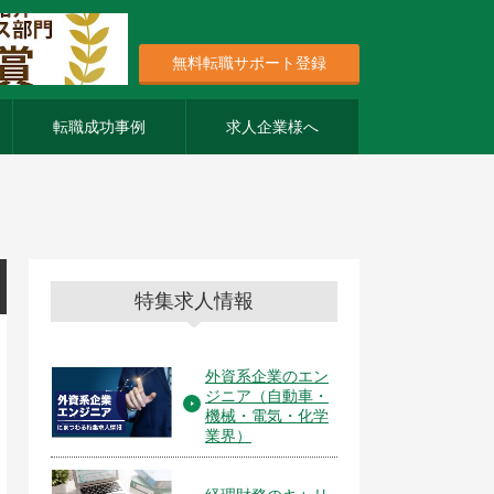
無料転職サポート登録
転職成功事例
求人企業様へ
特集求人情報
外資系企業のエン
ジニア（自動車・
機械・電気・化学
業界）