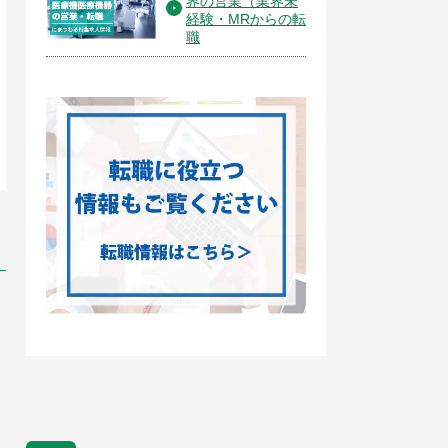
界の営業（業界未
経験・MRからの転
職
製造・研究開発・生産技術・品質管理
製造・研究開発・生産技術・品質
データセンター 施設・設備管理
【夜間勤務】 テーマパー
エンジニア＠外資系法人向け事
トラクションのメンテナ
業
（大阪勤務）