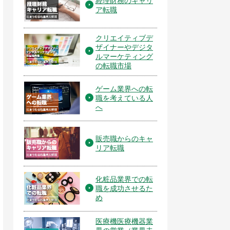
経理財務のキャリ
ア転職
クリエイティブデ
ザイナーやデジタ
ルマーケティング
の転職市場
ゲーム業界への転
職を考えている人
へ
販売職からのキャ
リア転職
化粧品業界での転
職を成功させるた
め
医療機医療機器業