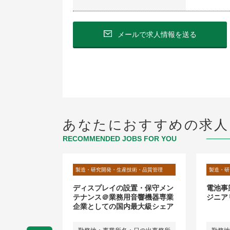
メールで求人情報を送る
あなたにおすすめの求人
RECOMMENDED JOBS FOR YOU
術・品質管理
製造・研究開発・生産技術・品質管理
製造・研
ション(内勤
ディスプレイの設置・保守メン
電池事
／福利厚生＆安
テナンス＠業務用音響機器専業
ジニア
企業としての国内最大級シェア