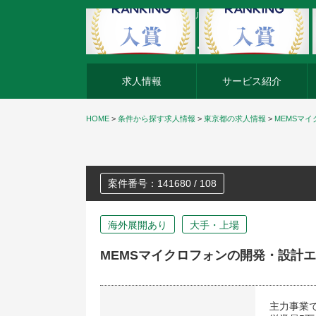
外資系企業の転職・キャリア転職ならアージスジャパン
求人情報
サービス紹介
HOME
>
条件から探す求人情報
>
東京都の求人情報
>
MEMSマ
案件番号：141680 / 108
海外展開あり
大手・上場
MEMSマイクロフォンの開発・設計
主力事業