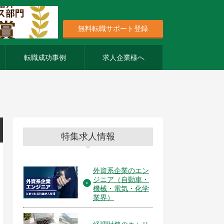
無料転職サポート登録
転職成功事例
求人企業様へ
特集求人情報
外資系企業のエン
ジニア（自動車・
機械・電気・化学
業界）