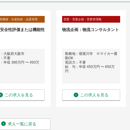
究開発・生産技術・品質管理
営業・営業企画・営業管理職
 安全性評価または機能性
物流企画：物流コンサルタント
：大阪府大阪市
勤務地：寝屋川市 ※マイカー通
：不要
勤OK
年収 386万円 〜 450万
英語力：不要
給 与：年収 450万円 〜 650万
円
この求人を見る
この求人を見る
求人一覧に戻る