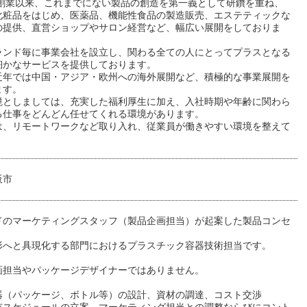
年の創業以来、これまでにない製品の創造を第一義として研鑽を重ね、
化粧品をはじめ、医薬品、機能性食品の製造販売、エステティックな
の提供、直営ショップやサロン経営など、幅広い展開をしておりま
ランド毎に事業会社を設立し、関わる全ての人にとってプラスとなる
細かなサービスを提供しております。
近年では中国・アジア・欧州への海外展開など、積極的な事業展開を
ます。
境としましては、充実した福利厚生に加え、入社時期や年齢に関わら
る仕事をどんどん任せてくれる環境があります。
は、リモートワークなど取り入れ、従業員が働きやすい環境を整えて
。
阪市
ドのマーケティングスタッフ（製品企画担当）が起案した製品コンセ
形へと具現化する部門におけるプラスチック容器技術担当です。
画担当やパッケージデザイナーではありません。
器（パッケージ、ボトル等）の設計、資材の調達、コスト交渉