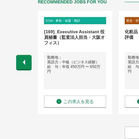
RECOMMENDED JOBS FOR YOU
理職
SCM・事務・秘書・翻訳
製造・研
ーション開
[169]_Executive Assistant 役
化粧品
yセグメント担当
員秘書（監査法人担当・大阪オ
評価
フィス）
、名古屋、四
勤務地：
勤務地
英語力：中級（ビジネス経験）
英語力
ネス経験）
給 与：年収 450万円 〜 650万
給 与：
 〜 1,100
円
円
を見る
この求人を見る