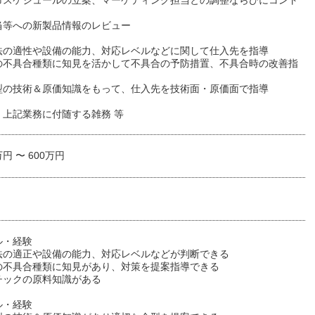
市スケジュールの立案、マーケティング担当との調整ならびにコント
当等への新製品情報のレビュー
法の適性や設備の能力、対応レベルなどに関して仕入先を指導
の不具合種類に知見を活かして不具合の予防措置、不具合時の改善指
型の技術＆原価知識をもって、仕入先を技術面・原価面で指導
、上記業務に付随する雑務 等
万円 〜 600万円
ル・経験
法の適正や設備の能力、対応レベルなどが判断できる
の不具合種類に知見があり、対策を提案指導できる
チックの原料知識がある
ル・経験