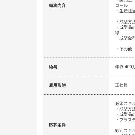
・製品上
職務内容
ロール
・生産担
・成型方
・成型品
導
・成型金
・その他
年収 400
給与
正社員
雇用形態
必須スキ
・成型方
・成型品
・プラス
応募条件
歓迎スキ