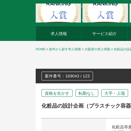
外資系企業の転職・キャリア転職ならアージスジャパン
求人情報
サービス紹介
HOME
>
条件から探す求人情報
>
大阪府の求人情報
>
化粧品の設
案件番号：169043 / 123
資格を生かす
転勤なし
大手・上場
化粧品の設計企画（プラスチック容器
化粧品等