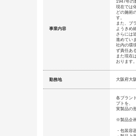
1947
現在では
どの施術
す。
また、ブ
事業内容
ようきめ
さらには
進めてい
社内の環
ず責任あ
また現在
おります
大阪府大
勤務地
各ブラン
プトを、
実製品の
※製品企
・包装容