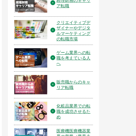
経理財務のキャリ
ア転職
クリエイティブデ
ザイナーやデジタ
ルマーケティング
の転職市場
ゲーム業界への転
職を考えている人
へ
販売職からのキャ
リア転職
化粧品業界での転
職を成功させるた
め
医療機医療機器業