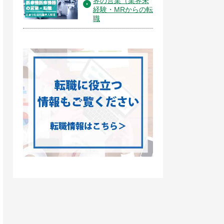
界の営業（業界未
経験・MRからの転
職