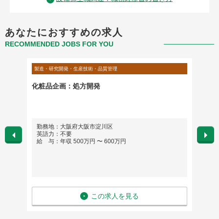
あなたにおすすめの求人
RECOMMENDED JOBS FOR YOU
製造・研究開発・生産技術・品質管理
製造・研
質保証ス
化粧品企画：処方開発
化粧品
勤務地：大阪府大阪市淀川区
勤務
英語力：不要
英語
給 与：年収 500万円 〜 600万円
給 与
この求人を見る