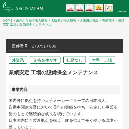
menu
HOME
>
条件から探す求人情報
>
大阪府の求人情報
>
大阪府の施設・設備管理
>
業績
安定 工場の設備保全メンテナンス
案件番号：173791 / 036
外資系
資格を生かす
転勤なし
大手・上場
業績安定 工場の設備保全メンテナンス
事業内容
国内外に拠点を持つ大手メーカーグループの日本法人。
自動車関連分野において長年の実績を持ち、安定した事業基
盤のもとで継続的な成長を続けています。
日本国内にも製造拠点を構え、腰を据えて長く働ける環境が
整っています。