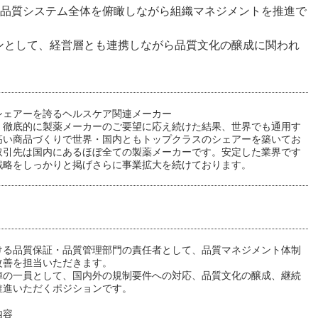
など、品質システム全体を俯瞰しながら組織マネジメントを推進で
ンとして、経営層とも連携しながら品質文化の醸成に関われ
シェアーを誇るヘルスケア関連メーカー
、徹底的に製薬メーカーのご要望に応え続けた結果、世界でも通用す
高い商品づくりで世界・国内ともトップクラスのシェアーを築いてお
取引先は国内にあるほぼ全ての製薬メーカーです。安定した業界です
戦略をしっかりと掲げさらに事業拡大を続けております。
ける品質保証・品質管理部門の責任者として、品質マネジメント体制
改善を担当いただきます。
陣の一員として、国内外の規制要件への対応、品質文化の醸成、継続
推進いただくポジションです。
内容