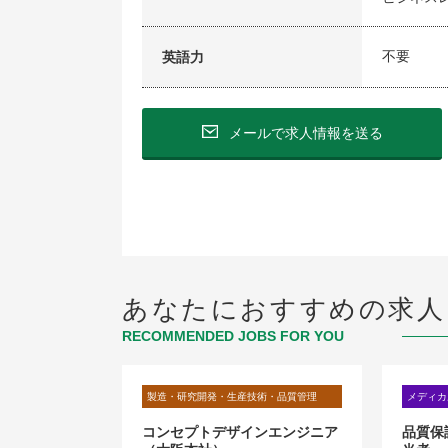
不要
英語力
メールで求人情報を送る
あなたにおすすめの求人
RECOMMENDED JOBS FOR YOU
術・品質管理
製造・研究開発・生産技術・品質管理
メディカ
（化粧品、医
コンセプトデザインエンジニア
品質保