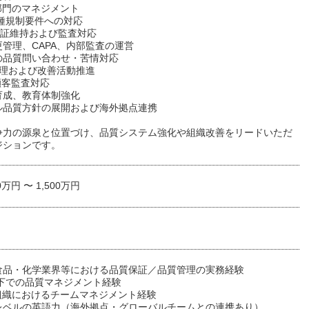
部門のマネジメント
各種規制要件への対応
認証維持および監査対応
管理、CAPA、内部監査の運営
の品質問い合わせ・苦情対応
管理および改善活動推進
顧客監査対応
育成、教育体制強化
ル品質方針の展開および海外拠点連携
争力の源泉と位置づけ、品質システム強化や組織改善をリードいただ
ジションです。
0万円 〜 1,500万円
食品・化学業界等における品質保証／品質管理の実務経験
境下での品質マネジメント経験
C組織におけるチームマネジメント経験
レベルの英語力（海外拠点・グローバルチームとの連携あり）