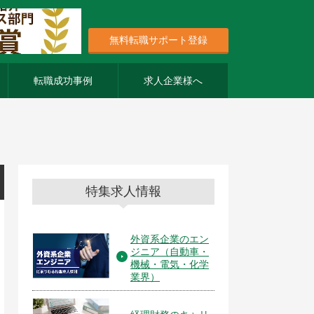
無料転職サポート登録
転職成功事例
求人企業様へ
特集求人情報
外資系企業のエン
ジニア（自動車・
機械・電気・化学
業界）