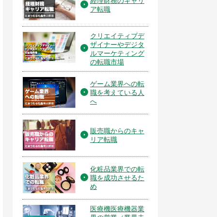
経理財務のキャリ
ア転職
クリエイティブデ
ザイナーやデジタ
ルマーケティング
の転職市場
ゲーム業界への転
職を考えている人
へ
販売職からのキャ
リア転職
化粧品業界での転
職を成功させるた
め
医療機医療機器業