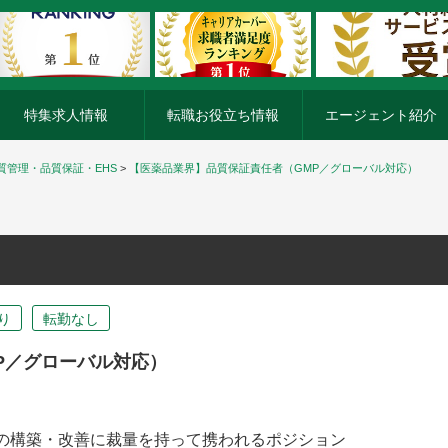
特集求人情報
転職お役立ち情報
エージェント紹介
質管理・品質保証・EHS
>
【医薬品業界】品質保証責任者（GMP／グローバル対応）
り
転勤なし
P／グローバル対応）
制の構築・改善に裁量を持って携われるポジション