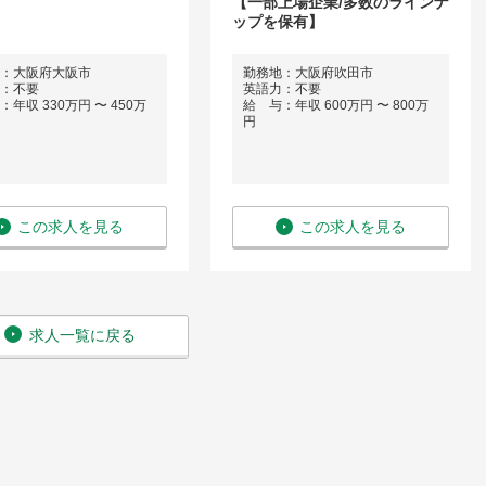
【一部上場企業/多数のラインナ
ップを保有】
：大阪府大阪市
勤務地：大阪府吹田市
：不要
英語力：不要
年収 330万円 〜 450万
給 与：年収 600万円 〜 800万
円
この求人を見る
この求人を見る
求人一覧に戻る