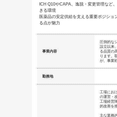
ICH Q10やCAPA、逸脱・変更管理
きる環境
医薬品の安定供給を支える重要ポジショ
る点が魅力
圧倒的な
設立以来
事業内容
る品質の
ります。
が、事業
勤務地
工場にお
の運営・
工場経営
的改善を
主な業務