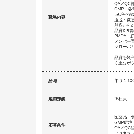
QA／QC
GMP・
ISO等の
職務内容
逸脱・変更
顧客から
品質KPI
PMDA・
メンバー
グローバ
品質を競
く重要ポ
年収 1,10
給与
正社員
雇用形態
医薬品・
GMP環
応募条件
QA／Q
ビジネス