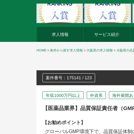
外資系企業の転職・キャリア転職ならアージスジャパン
求人情報
サービス紹介
HOME
>
条件から探す求人情報
>
大阪府の求人情報
>
大阪府の品
案件番号：175141 / 123
年収1000万円以上
外資系
海外展開あ
【医薬品業界】品質保証責任者（GM
【お勧めポイント】
グローバルGMP環境下で、品質保証体