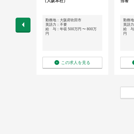
（大阪本社）
当者
区
勤務地：大阪府吹田市
勤務地
英語力：不要
英語力
 〜 600万
給 与：年収 500万円 〜 800万
給 与：
円
円
を見る
この求人を見る