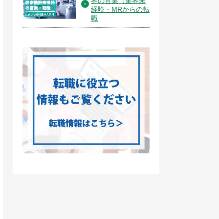
界の営業（業界未
経験・MRからの転
職