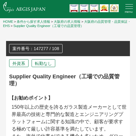
menu
HOME
>
条件から探す求人情報
>
大阪府の求人情報
>
大阪府の品質管理・品質保証・
EHS
>
Supplier Quality Engineer（工場での品質管理）
案件番号：147277 / 108
外資系
転勤なし
Supplier Quality Engineer（工場での品質管
理）
【お勧めポイント】
150年以上の歴史を誇るガラス製造メーカーとして世
界最高の技術と専門的な製造とエンジニアリングプ
ラットフォームに関する知識の中で、顧客が要求す
る極めて厳しい許容基準を満たしています。