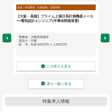
製造・研究開発・生産技術・品質管理
製造・研
ジニア
【大阪・高槻】プライム上場日系計測機器メーカ
【化粧
ー/電気設計エンジニア(半導体関連装置)
勤務地：大阪府高槻市
勤務
英語力：不要
英語
給 与：年収 600万円 〜 1,000万円
給 与
この求人を見る
求人一覧に戻る
特集求人情報