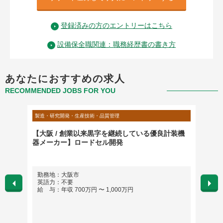
登録済みの方のエントリーはこちら
設備保全職関連：職務経歴書の書き方
あなたにおすすめの求人
RECOMMENDED JOBS FOR YOU
製造・研究開発・生産技術・品質管理
製造・研
中央区
【大阪 / 創業以来黒字を継続している優良計装機
【グロ
器メーカー】ロードセル開発
進（海
勤務地：大阪市
勤務
英語力：不要
英語
給 与：年収 700万円 〜 1,000万円
給 与