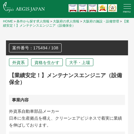
menu
HOME
>
条件から探す求人情報
>
大阪府の求人情報
>
大阪府の施設・設備管理
>
【業
績安定！】メンテナンスエンジニア（設備保全）
案件番号：175494 / 108
外資系
資格を生かす
大手・上場
【業績安定！】メンテナンスエンジニア（設備
保全）
事業内容
外資系自動車部品メーカー
日本に生産拠点を構え、クリーンエアビジネスで着実に業績
を伸ばしております。