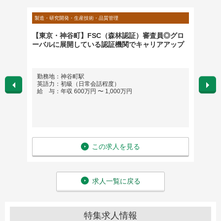
製造・研究開発・生産技術・品質管理
製造・研
種ご経
【東京・神谷町】FSC（森林認証）審査員◎グロ
【東京
ーバルに展開している認証機関でキャリアアップ
ーのア
置）
勤務地：神谷町駅
勤務
英語力：初級（日常会話程度）
英語
給 与：年収 600万円 〜 1,000万円
給 与
この求人を見る
求人一覧に戻る
特集求人情報