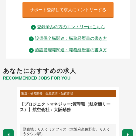
サポート登録して求人にエントリーする
登録済みの方のエントリーはこちら
設備保全職関連：職務経歴書の書き方
施設管理職関連：職務経歴書の書き方
あなたにおすすめの求人
RECOMMENDED JOBS FOR YOU
製造・研究開発・生産技術・品質管理
営業・営
リン
【プロジェクトマネジャー:管理職（航空機リー
【外資
ス）】航空会社：大阪勤務
職（直
勤務地：りんくうオフィス（大阪府泉佐野市、りんく
勤務
うタウン駅）
英語