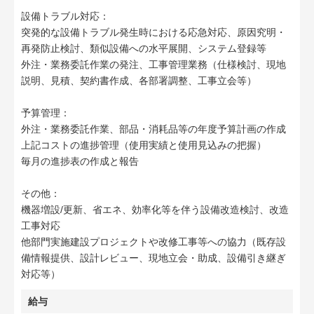
設備トラブル対応：
突発的な設備トラブル発生時における応急対応、原因究明・
再発防止検討、類似設備への水平展開、システム登録等
外注・業務委託作業の発注、工事管理業務（仕様検討、現地
説明、見積、契約書作成、各部署調整、工事立会等）
予算管理：
外注・業務委託作業、部品・消耗品等の年度予算計画の作成
上記コストの進捗管理（使用実績と使用見込みの把握）
毎月の進捗表の作成と報告
その他：
機器増設/更新、省エネ、効率化等を伴う設備改造検討、改造
工事対応
他部門実施建設プロジェクトや改修工事等への協力（既存設
備情報提供、設計レビュー、現地立会・助成、設備引き継ぎ
対応等）
給与