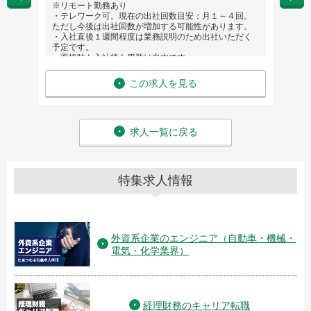
※リモート勤務あり
給 与
・テレワーク可。現在の出社回数目安：月１～４回。
ただし今後は出社回数が増加する可能性があります。
・入社直後１週間程度は業務説明のため出社いただく
予定です。
・面接時も入社後も服装は自由です。
英語力：中級（ビジネス経験）
給 与：年収 700万円 〜 1,000万円
この求人を見る
求人一覧に戻る
特集求人情報
外資系企業のエンジニア（自動車・機械・
電気・化学業界）
経理財務のキャリア転職