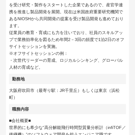
を受け研究・製作をスタートした企業であるので、産官学連
携を推進し製品開発を展開。現在は米国政府重要研究機関で
あるNIOSHから共同開発の提案を受け製品開発も進めており
ます。
従業員の教育・育成にも力を注いでおり、社員のスキルアッ
プで業務効率化を図るため年間2－3回の頻度で1泊2日のオフ
サイトセッションを実施。
※オフサイトセッションの例：
・次世代リーダーの育成、ロジカルシンキング、グローバル
人材の育成など。
勤務地
大阪府吹田市（最寄り駅：JR千里丘）もしくは東京（浜松
町）
職務内容
■会社概要■
世界的にも希少な“高分解能飛行時間型質量分析計（infiTOF／
後継機）”のソフトウェア開発を担うエンジニア職です。