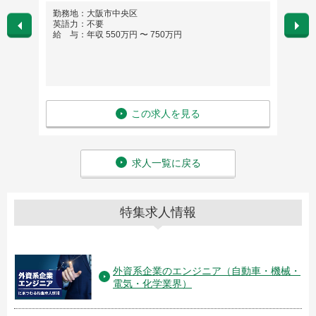
勤務地：大阪市中央区
勤務
英語力：不要
英語
給 与：年収 550万円 〜 750万円
給 与
この求人を見る
求人一覧に戻る
特集求人情報
外資系企業のエンジニア（自動車・機械・
電気・化学業界）