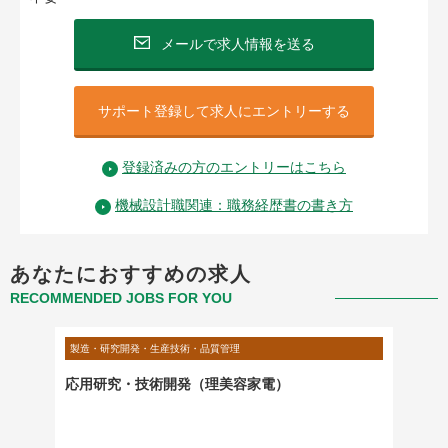
メールで求人情報を送る
サポート登録して求人にエントリーする
登録済みの方のエントリーはこちら
機械設計職関連：職務経歴書の書き方
あなたにおすすめの求人
RECOMMENDED JOBS FOR YOU
製造・研究開発・生産技術・品質管理
製造・研
はアシ
応用研究・技術開発（理美容家電）
【東京
ビスビ
職