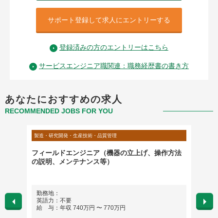
サポート登録して求人にエントリーする
登録済みの方のエントリーはこちら
サービスエンジニア職関連：職務経歴書の書き方
あなたにおすすめの求人
RECOMMENDED JOBS FOR YOU
製造・研究開発・生産技術・品質管理
製造・研
フィールドエンジニア（機器の立上げ、操作方法
【自動車
の説明、メンテナンス等）
エンジ
勤務地：
勤務
英語力：不要
英語
給 与：年収 740万円 〜 770万円
給 与