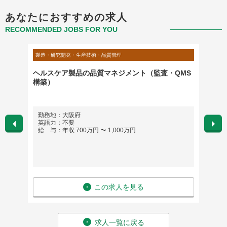
あなたにおすすめの求人
RECOMMENDED JOBS FOR YOU
製造・研究開発・生産技術・品質管理
製造・研
（業界
ヘルスケア製品の品質マネジメント（監査・QMS
ハード
く
構築）
勤務地：大阪府
勤務
英語力：不要
英語
給 与：年収 700万円 〜 1,000万円
給 与
この求人を見る
求人一覧に戻る