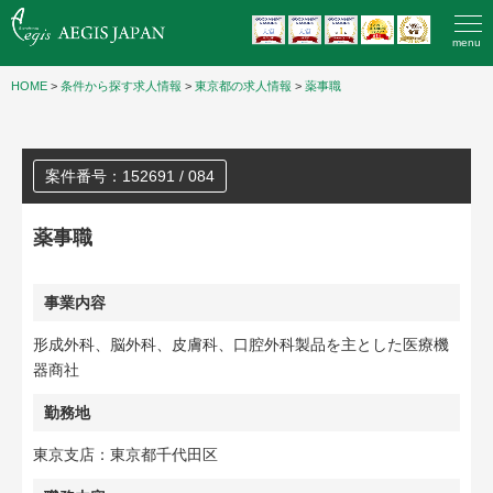
menu
HOME
>
条件から探す求人情報
>
東京都の求人情報
>
薬事職
案件番号：152691 / 084
薬事職
事業内容
形成外科、脳外科、皮膚科、口腔外科製品を主とした医療機
器商社
勤務地
東京支店：東京都千代田区