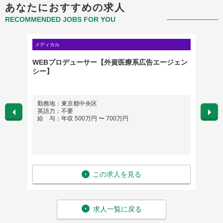
あなたにおすすめの求人
RECOMMENDED JOBS FOR YOU
メディカル
メディカ
WEBプロデューサー【外資医療系広告エージェン
メディ
シー】
ェンシ
 小石
勤務地：東京都中央区
勤務
英語力：不要
英語
給 与：年収 500万円 〜 700万円
給 与
この求人を見る
求人一覧に戻る