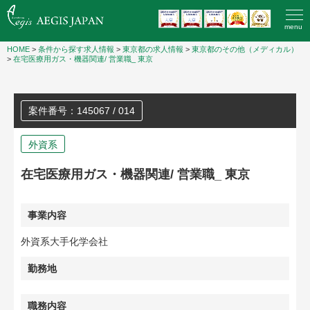
menu
HOME
>
条件から探す求人情報
>
東京都の求人情報
>
東京都のその他（メディカル）
>
在宅医療用ガス・機器関連/ 営業職_ 東京
案件番号：145067 / 014
外資系
在宅医療用ガス・機器関連/ 営業職_ 東京
事業内容
外資系大手化学会社
勤務地
職務内容