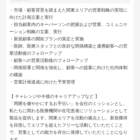
・市場・顧客背景を踏まえた関東エリアの営業戦略の実現に
向けた計画立案と実行
・担当顧客内のキーパーソンの把握および営業、コミュニケ
ーション戦略の立案、実行
・新規顧客の開拓プランの策定と実施
・医師、医療スタッフとの良好な関係構築と連携顧客への営
業活動後のフォローアップ
・顧客への営業活動後のフォローアップ
・関係部署と関係を強化し、顧客への提案に向けた社内体制
の構築
・営業計画達成に向けた予実管理
【 チャレンジや今後のキャリアアップなど 】
「周囲を健やかにするお手伝い」を会社のミッションとし、
私たちに関わる医療機関や在宅患者にソリューションとして
製品を提供します。関東エリアを活動の拠点とし、新規獲得
を目指してエリアを超えたフリーな活動していただくこと
で、営業としての能力を存分に発揮していただくことになり
ます。