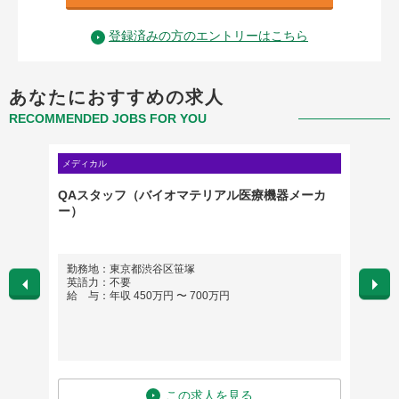
登録済みの方のエントリーはこちら
あなたにおすすめの求人
RECOMMENDED JOBS FOR YOU
メディカル
メディカ
ード
QAスタッフ（バイオマテリアル医療機器メーカ
【東京
ー）
勤務地：東京都渋谷区笹塚
勤務
英語力：不要
英語
給 与：年収 450万円 〜 700万円
給 与
この求人を見る