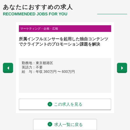
あなたにおすすめの求人
RECOMMENDED JOBS FOR YOU
マーケティング・企画・広報
クリエイ
所属インフルエンサーを起用した独自コンテンツ
【EC
でクライアントのプロモーション課題を解決
ティン
勤務地：東京都港区
勤務
英語力：不要
英語
給 与：年収 360万円 〜 600万円
給 与
この求人を見る
求人一覧に戻る