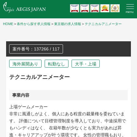
menu
HOME
>
条件から探す求人情報
>
東京都の求人情報
>
テクニカルアニメーター
案件番号：137266 / 117
海外展開あり
転勤なし
大手・上場
テクニカルアニメーター
事業内容
上場ゲームメーカー
非常に風通しがよく、個人にある程度の裁量権を委ねていま
す。 評価について目標管理制度を導入しており、中途採用で
もハンディはなく、 在籍年数が少なくとも実力があれば昇
進・キャリアアップが叶う環境です。 女性の管理職もおり、