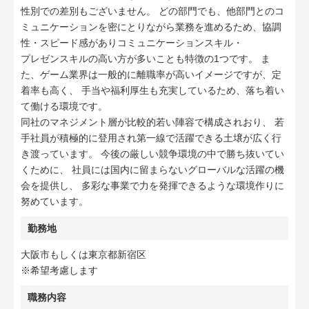
性別での差別もございません。 どの部門でも、他部門とのコ
ミュニケーションを密にとりながら業務を進めるため、協調
性・スピード感がありコミュニケーションスキル・
プレゼンスキルの高い方が多いことも特徴の1つです。 ま
た、ゲーム業界は一般的に離職率が高いイメージですが、定
着率も高く、 手当や福利厚生も充実しているため、落ち着い
て働ける環境です。
同社のマネジメント層が比較的若い陣容で構成されおり、 若
手社員が積極的に登用され第一線で活躍できる土壌が広く行
き渡っています。 今後の厳しい競争環境の中で勝ち抜いてい
くために、 社員には国内に留まらないグローバルな活躍の機
会を提供し、 多彩な事業で力を発揮できるような環境作りに
努めています。
勤務地
大阪市もしくは東京都新宿区
※希望考慮します
職務内容