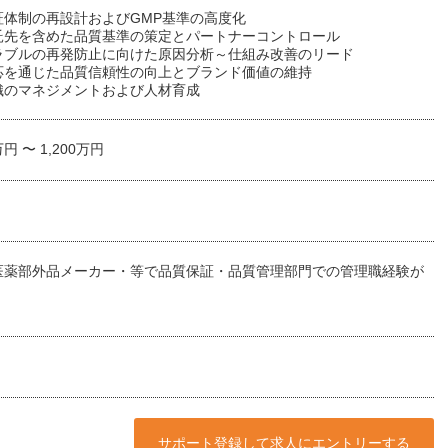
証体制の再設計およびGMP基準の高度化
託先を含めた品質基準の策定とパートナーコントロール
ラブルの再発防止に向けた原因分析～仕組み改善のリード
応を通じた品質信頼性の向上とブランド価値の維持
織のマネジメントおよび人材育成
万円 〜 1,200万円
医薬部外品メーカー・等で品質保証・品質管理部門での管理職経験が
サポート登録して求人にエントリーする