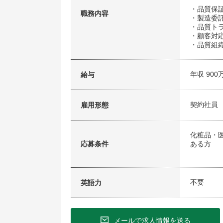
・品質保
職務内容
・製造委
・品質ト
・顧客対
・品質組
年収 900
給与
契約社員
雇用形態
化粧品・
応募条件
ある方
不要
英語力
メールで求人情報を送る