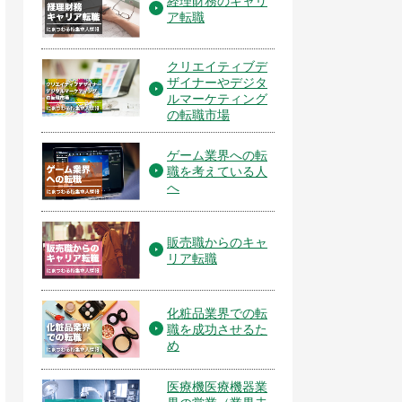
経理財務のキャリ
ア転職
クリエイティブデ
ザイナーやデジタ
ルマーケティング
の転職市場
ゲーム業界への転
職を考えている人
へ
販売職からのキャ
リア転職
化粧品業界での転
職を成功させるた
め
医療機医療機器業