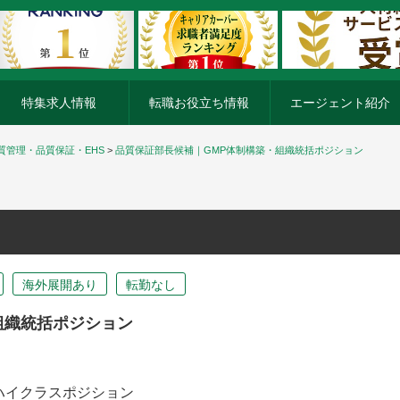
特集求人情報
転職お役立ち情報
エージェント紹介
質管理・品質保証・EHS
>
品質保証部長候補｜GMP体制構築・組織統括ポジション
海外展開あり
転勤なし
組織統括ポジション
ハイクラスポジション