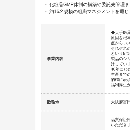
・ 化粧品GMP体制の構築や委託先管理
・ 約16名規模の組織マネジメントを通
◆大手医
原因を根
点から 
それぞれ
という5
事業内容
製品のシ
けしてい
40年にわ
生産まで
的確に表
福利厚生
大阪府富
勤務地
品質保証
いただき