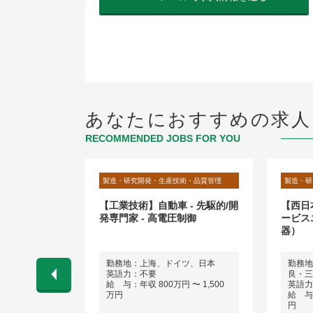
あなたにおすすめの求人
RECOMMENDED JOBS FOR YOU
術・品質管理
製造・研究開発・生産技術・品質管理
製造・研
ソフトウエア
【工業技術】自動車 - 先駆的/開
【西日
を誇る分析装
発専門家 - 高電圧制御
ービス
器）
市（最寄り
勤務地：上海、ドイツ、日本
勤務地
しくは東京
英語力：不要
良・三
給 与：年収 800万円 〜 1,500
英語力
万円
給 与：
 〜 700万
円