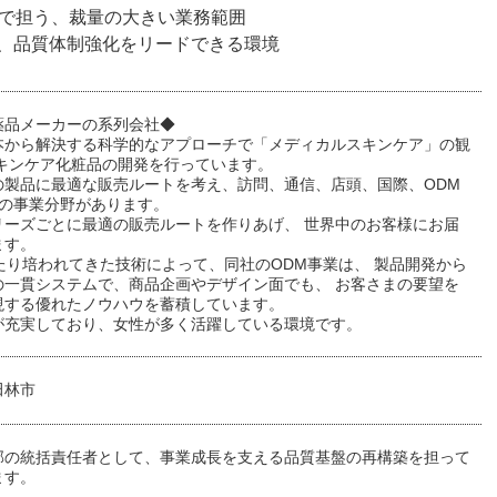
まで担う、裁量の大きい業務範囲
じ、品質体制強化をリードできる環境
薬品メーカーの系列会社◆
本から解決する科学的なアプローチで「メディカルスキンケア」の観
スキンケア化粧品の開発を行っています。
の製品に最適な販売ルートを考え、訪問、通信、店頭、国際、ODM
つの事業分野があります。
リーズごとに最適の販売ルートを作りあげ、 世界中のお客様にお届
ます。
たり培われてきた技術によって、同社のODM事業は、 製品開発から
の一貫システムで、商品企画やデザイン面でも、 お客さまの要望を
現する優れたノウハウを蓄積しています。
が充実しており、女性が多く活躍している環境です。
田林市
部の統括責任者として、事業成長を支える品質基盤の再構築を担って
ます。