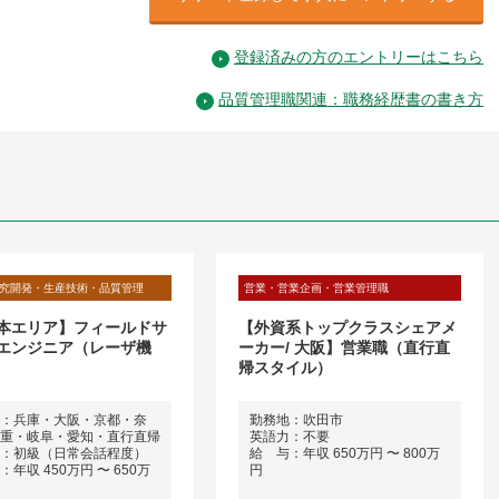
登録済みの方のエントリーはこちら
品質管理職関連：職務経歴書の書き方
究開発・生産技術・品質管理
営業・営業企画・営業管理職
本エリア】フィールドサ
【外資系トップクラスシェアメ
エンジニア（レーザ機
ーカー/ 大阪】営業職（直行直
帰スタイル）
：兵庫・大阪・京都・奈
勤務地：吹田市
重・岐阜・愛知・直行直帰
英語力：不要
：初級（日常会話程度）
給 与：年収 650万円 〜 800万
年収 450万円 〜 650万
円