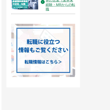
界の営業（業界未
経験・MRからの転
職