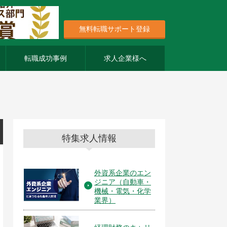
無料転職サポート登録
転職成功事例
求人企業様へ
特集求人情報
外資系企業のエン
ジニア（自動車・
機械・電気・化学
業界）