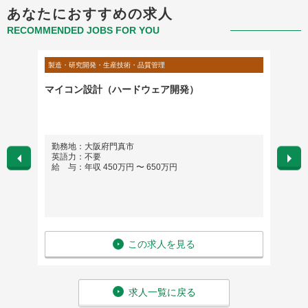
あなたにおすすめの求人
RECOMMENDED JOBS FOR YOU
製造・研究開発・生産技術・品質管理
製造・研
術対
マイコン設計（ハードウェア開発）
【テレ
器のア
勤務地：大阪府門真市
勤務
英語力：不要
英語
給 与：年収 450万円 〜 650万円
給 与
この求人を見る
求人一覧に戻る