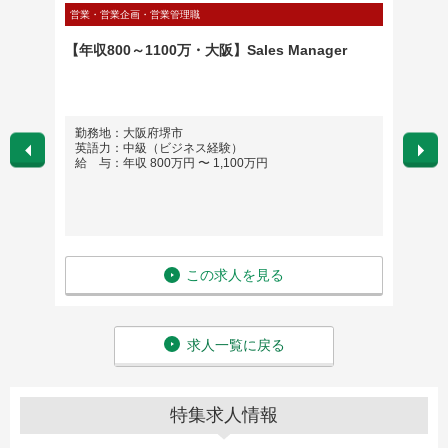
営業・営業企画・営業管理職
製造・研
い技術
【年収800～1100万・大阪】Sales Manager
航空機
プ
もしく
勤務地：大阪府堺市
勤務
英語力：中級（ビジネス経験）
英語
給 与：年収 800万円 〜 1,100万円
給 与
この求人を見る
求人一覧に戻る
特集求人情報