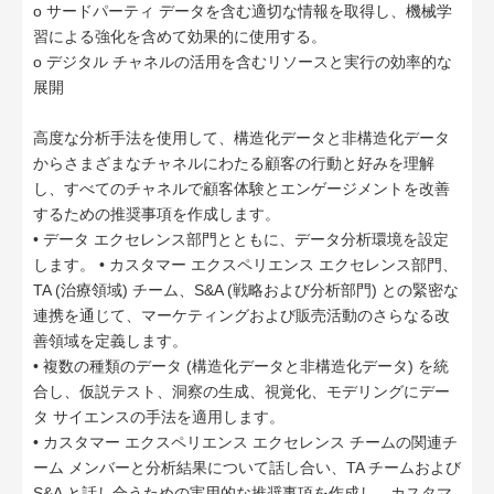
o サードパーティ データを含む適切な情報を取得し、機械学
習による強化を含めて効果的に使用する。
o デジタル チャネルの活用を含むリソースと実行の効率的な
展開
高度な分析手法を使用して、構造化データと非構造化データ
からさまざまなチャネルにわたる顧客の行動と好みを理解
し、すべてのチャネルで顧客体験とエンゲージメントを改善
するための推奨事項を作成します。
• データ エクセレンス部門とともに、データ分析環境を設定
します。 • カスタマー エクスペリエンス エクセレンス部門、
TA (治療領域) チーム、S&A (戦略および分析部門) との緊密な
連携を通じて、マーケティングおよび販売活動のさらなる改
善領域を定義します。
• 複数の種類のデータ (構造化データと非構造化データ) を統
合し、仮説テスト、洞察の生成、視覚化、モデリングにデー
タ サイエンスの手法を適用します。
• カスタマー エクスペリエンス エクセレンス チームの関連チ
ーム メンバーと分析結果について話し合い、TA チームおよび
S&A と話し合うための実用的な推奨事項を作成し、カスタマ