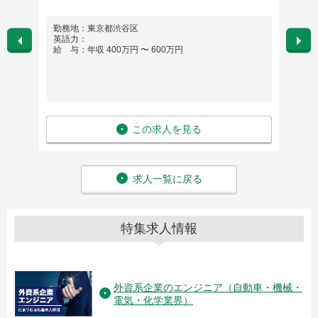
勤務地：東京都渋谷区
勤務
英語力：
英語
給 与：年収 400万円 〜 600万円
給 与
この求人を見る
求人一覧に戻る
特集求人情報
外資系企業のエンジニア（自動車・機械・
電気・化学業界）