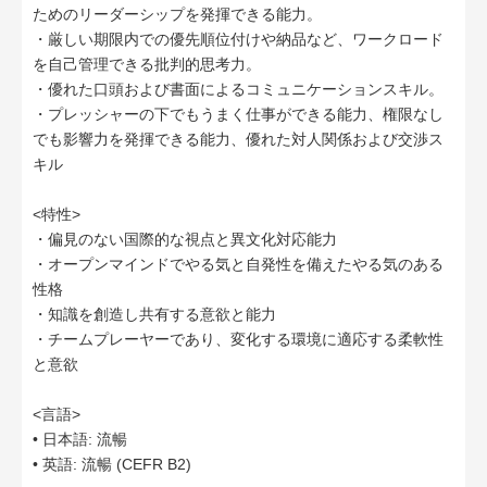
ためのリーダーシップを発揮できる能力。
・厳しい期限内での優先順位付けや納品など、ワークロード
を自己管理できる批判的思考力。
・優れた口頭および書面によるコミュニケーションスキル。
・プレッシャーの下でもうまく仕事ができる能力、権限なし
でも影響力を発揮できる能力、優れた対人関係および交渉ス
キル
<特性>
・偏見のない国際的な視点と異文化対応能力
・オープンマインドでやる気と自発性を備えたやる気のある
性格
・知識を創造し共有する意欲と能力
・チームプレーヤーであり、変化する環境に適応する柔軟性
と意欲
<言語>
• 日本語: 流暢
• 英語: 流暢 (CEFR B2)