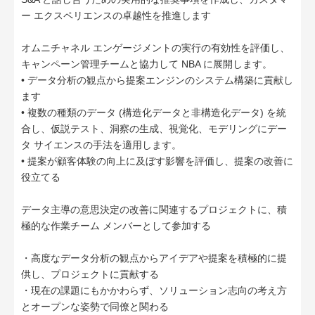
ー エクスペリエンスの卓越性を推進します
オムニチャネル エンゲージメントの実行の有効性を評価し、
キャンペーン管理チームと協力して NBA に展開します。
• データ分析の観点から提案エンジンのシステム構築に貢献し
ます
• 複数の種類のデータ (構造化データと非構造化データ) を統
合し、仮説テスト、洞察の生成、視覚化、モデリングにデー
タ サイエンスの手法を適用します。
• 提案が顧客体験の向上に及ぼす影響を評価し、提案の改善に
役立てる
データ主導の意思決定の改善に関連するプロジェクトに、積
極的な作業チーム メンバーとして参加する
・高度なデータ分析の観点からアイデアや提案を積極的に提
供し、プロジェクトに貢献する
・現在の課題にもかかわらず、ソリューション志向の考え方
とオープンな姿勢で同僚と関わる