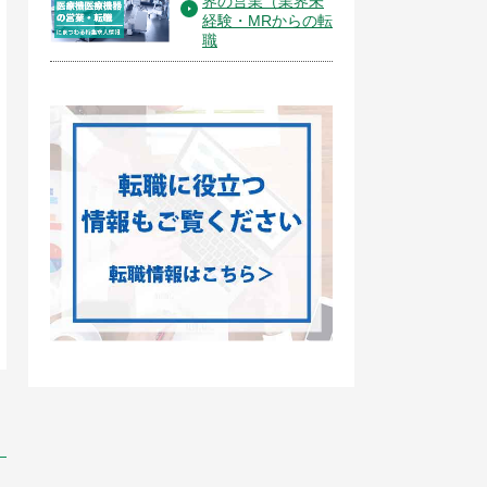
界の営業（業界未
経験・MRからの転
職