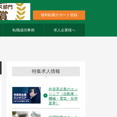
無料転職サポート登録
転職成功事例
求人企業様へ
特集求人情報
外資系企業のエン
ジニア（自動車・
機械・電気・化学
業界）