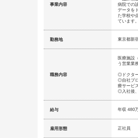
事業内容
病院での
データを
た学校や
ています
東京都新
勤務地
医療施設
う営業業
職務内容
◎ドクタ
◎自社プ
療サービ
◎入社後
年収 480
給与
正社員
雇用形態