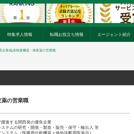
特集求人情報
転職お役立ち情報
エージェント紹介
系企業/臨床検査機器・検査薬の営業職
査薬の営業職
で躍進する関西発の優良企業
システムの研究・開発・製造・販売・保守・輸出入 等
査システム（医療用分析機器＋体外診断用医薬品）