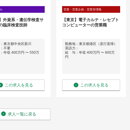
ル
営業・営業企画・営業管理職
】外資系・遺伝学検査サ
【東京】電子カルテ・レセプト
の臨床検査技師
コンピューターの営業職
：東京都中央区新川
勤務地：東京都港区（直行直帰）
：不要
英語力：
年収 400万円 〜 550万
給 与：年収 400万円 〜 600万
円
この求人を見る
この求人を見る
求人一覧に戻る