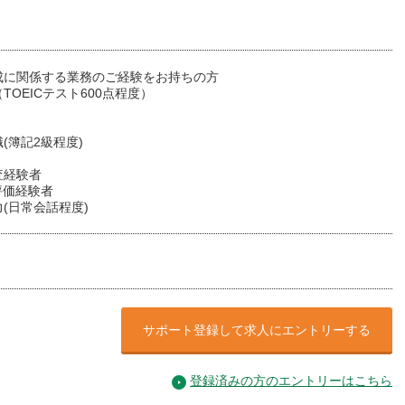
成に関係する業務のご経験をお持ちの方
TOEICテスト600点程度）
(簿記2級程度)
査経験者
X評価経験者
(日常会話程度)
サポート登録して求人にエントリーする
登録済みの方のエントリーはこちら