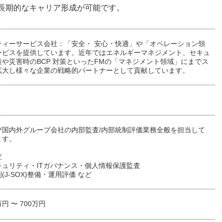
で長期的なキャリア形成が可能です。
ティーサービス会社：「安全・ 安心・快適」や「オペレーション領
ービスを提供しています。近年ではエネルギーマネジメント、セキュ
や災害時のBCP 対策といったFMの「マネジメント領域」にまでス
拡大し様々な企業の戦略的パートナーとして貢献しています。
び国内外グループ会社の内部監査/内部統制評価業務全般を担当して
ます。
査
キュリティ・ITガバナンス・個人情報保護監査
(J-SOX)整備・運用評価 など
万円 〜 700万円