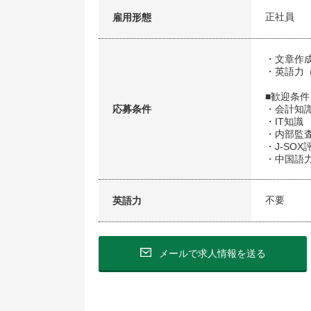
正社員
雇用形態
・文章作
・英語力（
■歓迎条件
応募条件
・会計知識
・IT知識
・内部監
・J-SO
・中国語力
不要
英語力
メールで求人情報を送る