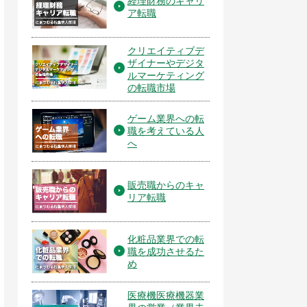
経理財務のキャリ
ア転職
クリエイティブデ
ザイナーやデジタ
ルマーケティング
の転職市場
ゲーム業界への転
職を考えている人
へ
販売職からのキャ
リア転職
化粧品業界での転
職を成功させるた
め
医療機医療機器業