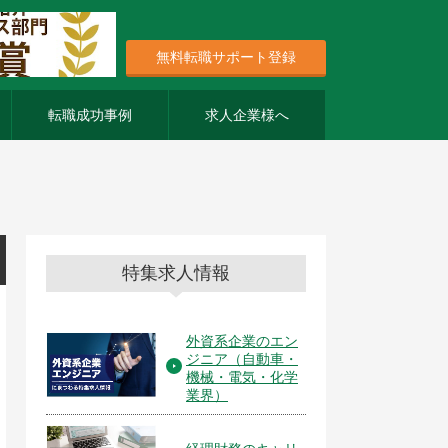
無料転職サポート登録
転職成功事例
求人企業様へ
特集求人情報
外資系企業のエン
ジニア（自動車・
機械・電気・化学
業界）