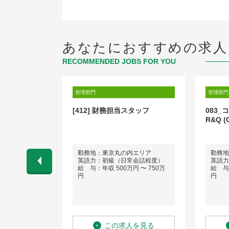
あなたにおすすめの求人
RECOMMENDED JOBS FOR YOU
管理部門
管理部門
ager（部門担
[412] 財務担当スタッフ
083
R&Q (C
勤務地：東京丸の内エリア
勤務地
ネス経験）
英語力：初級（日常会話程度）
英語力
円 〜 1,300
給 与：年収 500万円 〜 750万
給 与：
円
円
を見る
この求人を見る