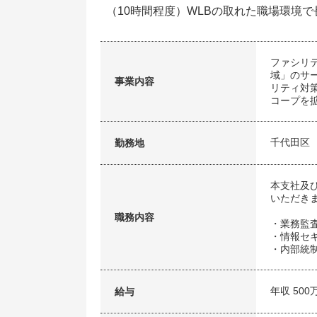
（10時間程度）WLBの取れた職場環境
ファシリ
域」のサ
事業内容
リティ対策
コープを
千代田区
勤務地
本支社及
いただき
職務内容
・業務監
・情報セ
・内部統制
年収 500
給与