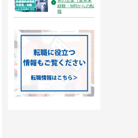
界の営業（業界未
経験・MRからの転
職