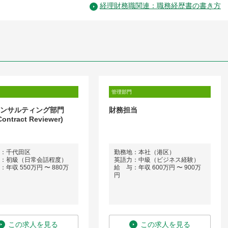
経理財務職関連：職務経歴書の書き方
管理部門
_コンサルティング部門
財務担当
ontract Reviewer)
：千代田区
勤務地：本社（港区）
：初級（日常会話程度）
英語力：中級（ビジネス経験）
年収 550万円 〜 880万
給 与：年収 600万円 〜 900万
円
この求人を見る
この求人を見る