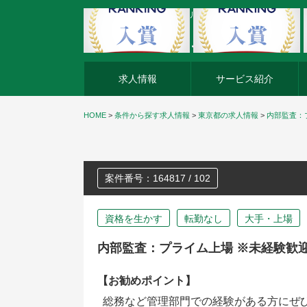
外資系企業の転職・キャリア転職ならアージスジャパン
求人情報
サービス紹介
HOME
>
条件から探す求人情報
>
東京都の求人情報
>
内部監査：
案件番号：164817 / 102
資格を生かす
転勤なし
大手・上場
内部監査：プライム上場 ※未経験歓
【お勧めポイント】
総務など管理部門での経験がある方にぜ