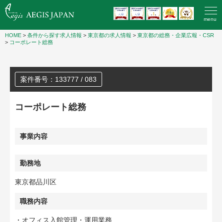
menu
HOME
>
条件から探す求人情報
>
東京都の求人情報
>
東京都の総務・企業広報・CSR
>
コーポレート総務
案件番号：133777 / 083
コーポレート総務
事業内容
勤務地
東京都品川区
職務内容
・オフィス入館管理・運用業務