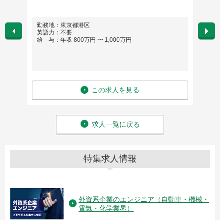
勤務地：東京都港区
勤務
英語力：不要
英語
給 与：年収 800万円 〜 1,000万円
給 与
この求人を見る
求人一覧に戻る
特集求人情報
外資系企業のエンジニア（自動車・機械・
電気・化学業界）