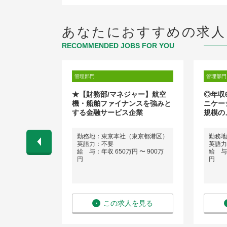
あなたにおすすめの求人
RECOMMENDED JOBS FOR YOU
管理部門
管理部門
社、支援機関、
★【財務部/マネジャー】航空
◎年収
者向け）チー
機・船舶ファイナンスを強みと
ニケー
する金融サービス企業
規模の
勤務地：東京本社（東京都港区）
勤務地
会話程度）
英語力：不要
英語力
 〜 650万
給 与：年収 650万円 〜 900万
給 与：
円
円
を見る
この求人を見る