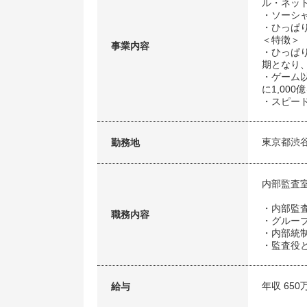
ル・ネッ
・ソーシ
・ひっぱ
＜特徴＞
事業内容
・ひっぱ
期となり
・ゲーム
に1,00
・スピー
東京都渋
勤務地
内部監査
・内部監
職務内容
・グルー
・内部統制
・監査役
年収 650
給与