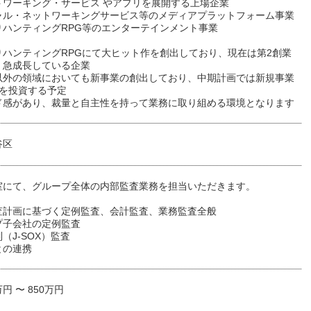
トワーキング・サービス やアプリを展開する上場企業
ャル・ネットワーキングサービス等のメディアプラットフォーム事業
りハンティングRPG等のエンターテインメント事業
りハンティングRPGにて大ヒット作を創出しており、現在は第2創業
、急成長している企業
以外の領域においても新事業の創出しており、中期計画では新規事業
0億を投資する予定
ド感があり、裁量と自主性を持って業務に取り組める環境となります
谷区
室にて、グループ全体の内部監査業務を担当いただきます。
査計画に基づく定例監査、会計監査、業務監査全般
プ子会社の定例監査
（J-SOX）監査
との連携
万円 〜 850万円