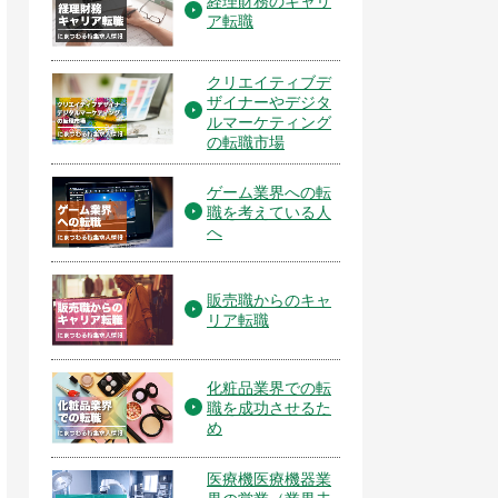
経理財務のキャリ
ア転職
クリエイティブデ
ザイナーやデジタ
ルマーケティング
の転職市場
ゲーム業界への転
職を考えている人
へ
販売職からのキャ
リア転職
化粧品業界での転
職を成功させるた
め
医療機医療機器業