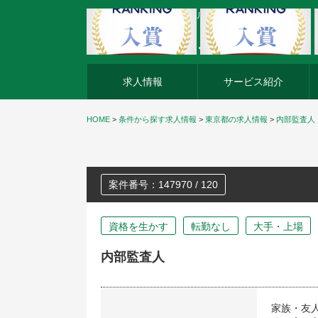
外資系企業の転職・キャリア転職ならアージスジャパン
求人情報
サービス紹介
HOME
>
条件から探す求人情報
>
東京都の求人情報
>
内部監査人
案件番号：147970 / 120
資格を生かす
転勤なし
大手・上場
内部監査人
家族・友