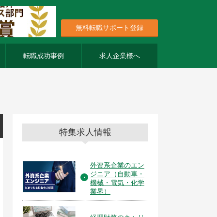
無料転職サポート登録
転職成功事例
求人企業様へ
特集求人情報
外資系企業のエン
ジニア（自動車・
機械・電気・化学
業界）