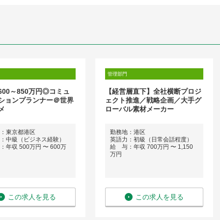
管理部門
600～850万円◎コミュ
【経営層直下】全社横断プロジ
ションプランナー＠世界
ェクト推進／戦略企画／大手グ
メ
ローバル素材メーカー
：東京都港区
勤務地：港区
：中級（ビジネス経験）
英語力：初級（日常会話程度）
年収 500万円 〜 600万
給 与：年収 700万円 〜 1,150
万円
この求人を見る
この求人を見る