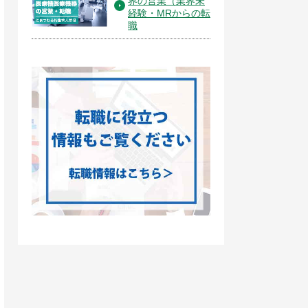
界の営業（業界未
経験・MRからの転
職