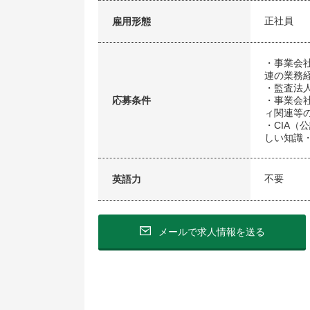
正社員
雇用形態
・事業会社
連の業務
・監査法
応募条件
・事業会
ィ関連等
・CIA（
しい知識
不要
英語力
メールで求人情報を送る