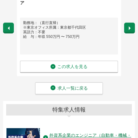
ア
術職
勤務地：（直行直帰）
勤務
※東京オフィス所属：東京都千代田区
英語
英語力：不要
給 与
給 与：年収 550万円 〜 750万円
この求人を見る
求人一覧に戻る
特集求人情報
外資系企業のエンジニア（自動車・機械・