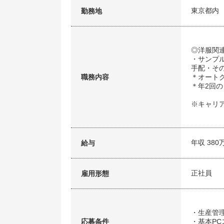
東京都内
勤務地
◎洋服関
・サンプ
手配・そ
職務内容
＊オート
＊年2回
※キャリ
年収 380
給与
正社員
雇用形態
・生産管
応募条件
・基本PC