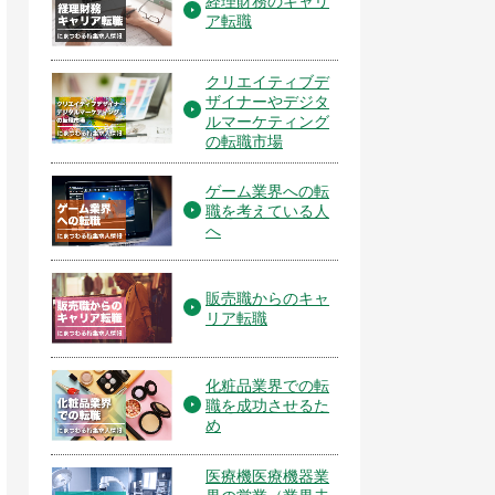
経理財務のキャリ
ア転職
クリエイティブデ
ザイナーやデジタ
ルマーケティング
の転職市場
ゲーム業界への転
職を考えている人
へ
販売職からのキャ
リア転職
化粧品業界での転
職を成功させるた
め
医療機医療機器業