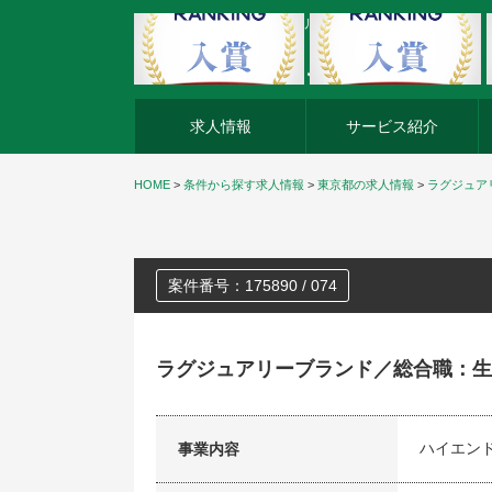
外資系企業の転職・キャリア転職ならアージスジャパン
求人情報
サービス紹介
HOME
>
条件から探す求人情報
>
東京都の求人情報
>
ラグジュア
案件番号：175890 / 074
ラグジュアリーブランド／総合職：生
ハイエン
事業内容