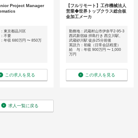
nior Project Manager
【フルリモート】工作機械法人
lematics
営業◆世界トップクラス総合板
金加工メーカ
：東京都品川区
勤務地：武蔵村山市伊奈平2-95-3
：不要
西武新宿線 拝島行き 西立川駅、
年収 680万円 〜 850万
武蔵砂川駅 徒歩25分前後
英語力：初級（日常会話程度）
給 与：年収 900万円 〜 1,000
万円
この求人を見る
この求人を見る
求人一覧に戻る