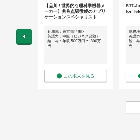
/殺虫剤＠ビジ
【品川 / 世界的な理科学機器メ
PJT-Ju
ント【サンプ
ーカー】共焦点顕微鏡のアプリ
for Te
等】
ケーションスペシャリスト
町
勤務地：東京都品川区
勤務地
ネス経験）
英語力：中級（ビジネス経験）
英語力
 〜 1,000
給 与：年収 500万円 〜 800万
給 与：
円
円
を見る
この求人を見る