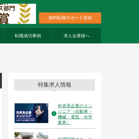
無料転職サポート登録
転職成功事例
求人企業様へ
特集求人情報
外資系企業のエン
ジニア（自動車・
機械・電気・化学
業界）