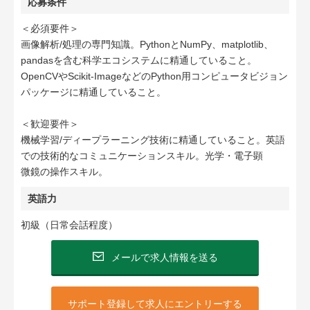
応募条件
＜必須要件＞
画像解析/処理の専門知識。PythonとNumPy、matplotlib、
pandasを含む科学エコシステムに精通していること。
OpenCVやScikit-ImageなどのPython用コンピュータビジョン
パッケージに精通していること。
＜歓迎要件＞
機械学習/ディープラーニング技術に精通していること。英語
での技術的なコミュニケーションスキル。光学・電子顕
微鏡の操作スキル。
英語力
初級（日常会話程度）
メールで求人情報を送る
サポート登録して求人にエントリーする