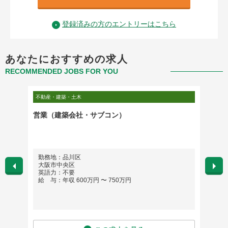
登録済みの方のエントリーはこちら
あなたにおすすめの求人
RECOMMENDED JOBS FOR YOU
不動産・建築・土木
製造・研
ョイン
営業（建築会社・サブコン）
EVモ
勤務地：品川区
勤務
大阪市中央区
英語
英語力：不要
給 与
給 与：年収 600万円 〜 750万円