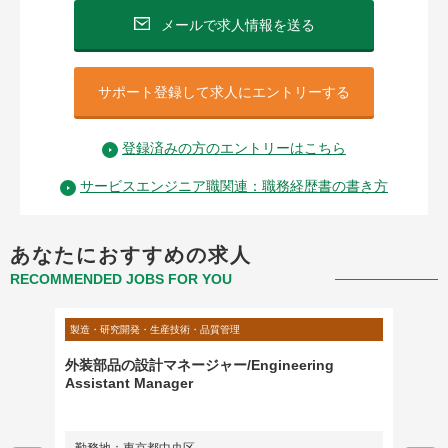
メールで求人情報を送る
サポート登録して求人にエントリーする
登録済みの方のエントリーはこちら
サービスエンジニア職関連：職務経歴書の書き方
あなたにおすすめの求人
RECOMMENDED JOBS FOR YOU
製造・研究開発・生産技術・品質管理
製造・研
 /外
外装部品の設計マネージャー/Engineering
技術営
ー
Assistant Manager
案）