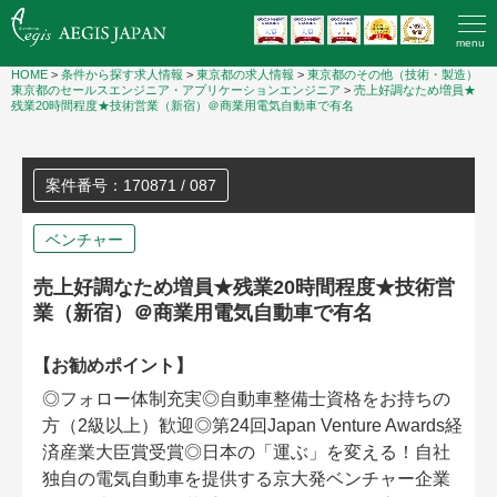
menu
HOME
>
条件から探す求人情報
>
東京都の求人情報
>
東京都のその他（技術・製造）
東京都のセールスエンジニア・アプリケーションエンジニア
>
売上好調なため増員★
残業20時間程度★技術営業（新宿）＠商業用電気自動車で有名
案件番号：170871 / 087
ベンチャー
売上好調なため増員★残業20時間程度★技術営
業（新宿）＠商業用電気自動車で有名
【お勧めポイント】
◎フォロー体制充実◎自動車整備士資格をお持ちの
方（2級以上）歓迎◎第24回Japan Venture Awards経
済産業大臣賞受賞◎日本の「運ぶ」を変える！自社
独自の電気自動車を提供する京大発ベンチャー企業