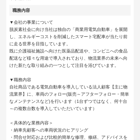
職務内容
▼会社の事業について
脱炭素社会に向け当社は独自の「商業用電気自動車」を展開
し、エネルギーコストを削減したスマート宅配車が当たり前
に走る世界を目指しています。
既に介護福祉施設へ向けた医薬品配送や、コンビニへの食品
配送など様々な用途で導入されており、物流業界の未来へ向
けた新たな取り組みの一つとして注目を浴びています。
▼職務内容
自社商品である電気自動車を導入している法人顧客【主に物
流業界】に、車両のフォロー(販売～アフターフォロー・簡単
なメンテナンスなど)を行います（1台ずつではなく、何十台
～の複数台数を導入していただいています）
＜具体的な業務内容＞
・納車先顧客への車両状況のヒアリング
・問合せ対応および比較的簡単な修理、修繕、アドバイスを