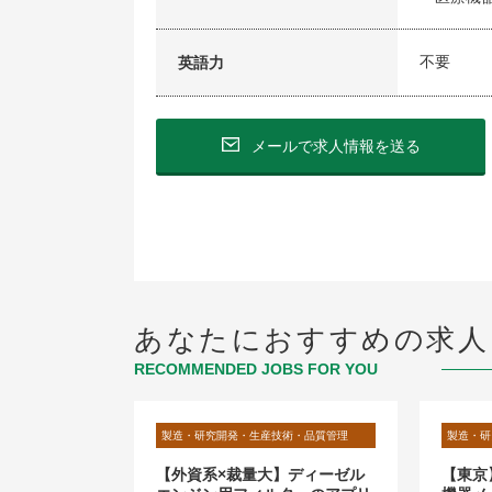
不要
英語力
メールで求人情報を送る
あなたにおすすめの求人
RECOMMENDED JOBS FOR YOU
術・品質管理
製造・研究開発・生産技術・品質管理
製造・研
上場 日系検査
【外資系×裁量大】ディーゼル
【東京