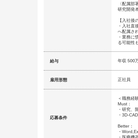
〈配属部
研究開発本
【入社後
・入社直
へ配属さ
・業務に
る可能性
年収 500
給与
正社員
雇用形態
＜職務経
Must：
・研究、
・3D-CA
応募条件
Better：
・Word,E
・医療機