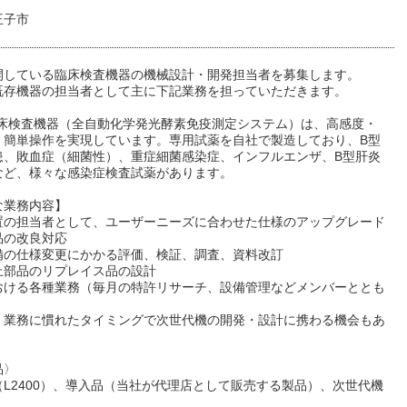
王子市
開している臨床検査機器の機械設計・開発担当者を募集します。
既存機器の担当者として主に下記業務を担っていただきます。
臨床検査機器（全自動化学発光酵素免疫測定システム）は、高感度・
・簡単操作を実現しています。専用試薬を自社で製造しており、B型
患、敗血症（細菌性）、重症細菌感染症、インフルエンザ、B型肝炎
など、様々な感染症検査試薬があります。
な業務内容】
置の担当者として、ユーザーニーズに合わせた仕様のアップグレード
品の改良対応
備の仕様変更にかかる評価、検証、調査、資料改訂
止部品のリプレイス品の設計
おける各種業務（毎月の特許リサーチ、設備管理などメンバーととも
、業務に慣れたタイミングで次世代機の開発・設計に携わる機会もあ
品〉
L2400）、導入品（当社が代理店として販売する製品）、次世代機