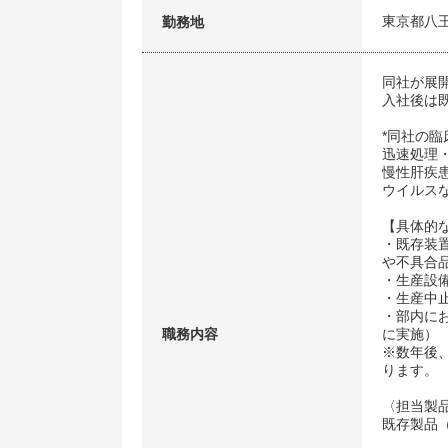
東京都八
勤務地
同社が展
入社後は
*同社の
迅速処理
慢性肝疾
ウイルス
【具体的
・既存装
や不具合
・生産設
・生産中
・部内に
職務内容
に実施）
※数年後
ります。
〈担当製
既存製品（