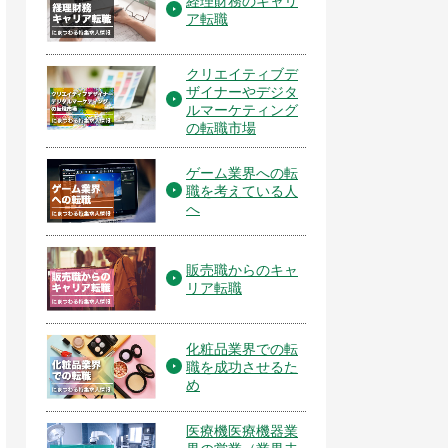
経理財務のキャリ
ア転職
クリエイティブデ
ザイナーやデジタ
ルマーケティング
の転職市場
ゲーム業界への転
職を考えている人
へ
販売職からのキャ
リア転職
化粧品業界での転
職を成功させるた
め
医療機医療機器業