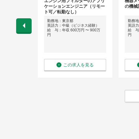
導体関連製品
エンジン用フィルターのアプリ
機器メ
ケーションエンジニア（リモー
の機械
ト可／転勤なし）
区・東京都昭
勤務地：東京都
勤務地
英語力：中級（ビジネス経験）
英語力
ネス経験）
給 与：年収 600万円 〜 900万
給 与：
 〜 1,000
円
円
を見る
この求人を見る