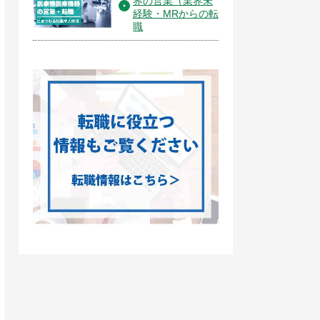
界の営業（業界未
経験・MRからの転
職