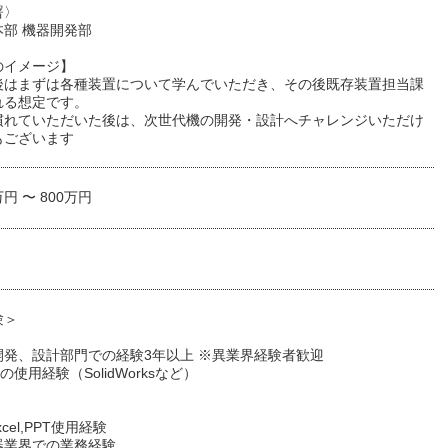
署〉
部 機器開発部
のイメージ】
後はまずは各種装置について学んでいただき、その後既存装置担当課
れる想定です。
慣れていただいた後は、次世代機の開発・設計へチャレンジいただけ
もございます
万円 〜 800万円
験＞
開発、設計部門での経験3年以上 ※異業界経験者歓迎
Dの使用経験（SolidWorksなど）
xcel,PPT使用経験
器業界での業務経験