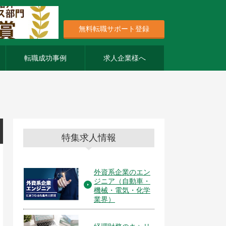
無料転職サポート登録
転職成功事例
求人企業様へ
特集求人情報
外資系企業のエン
ジニア（自動車・
機械・電気・化学
業界）