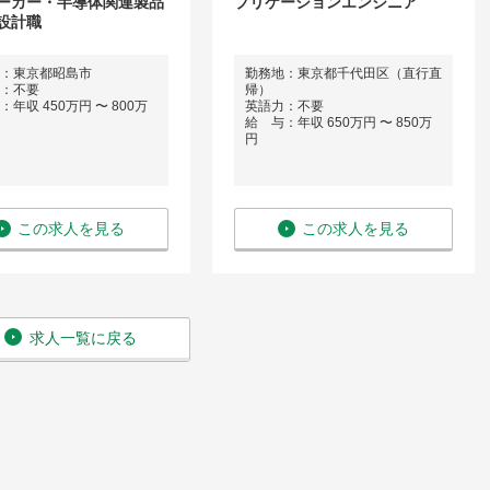
ーカー・半導体関連製品
プリケーションエンジニア
設計職
：東京都昭島市
勤務地：東京都千代田区（直行直
：不要
帰）
年収 450万円 〜 800万
英語力：不要
給 与：年収 650万円 〜 850万
円
この求人を見る
この求人を見る
求人一覧に戻る