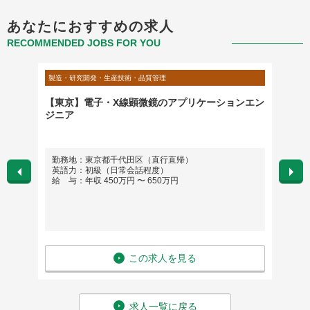
あなたにおすすめの求人
RECOMMENDED JOBS FOR YOU
製造・研究開発・生産技術・品質管理
製造・研
フトウ
【東京】電子・X線顕微鏡のアプリケーションエン
ファシ
ジニア
業務）
勤務地：東京都千代田区（直行直帰）
勤務
英語力：初級（日常会話程度）
英語
給 与：年収 450万円 〜 650万円
給 与
この求人を見る
求人一覧に戻る