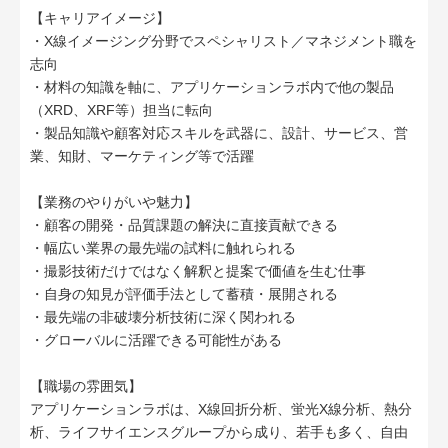
【キャリアイメージ】
・X線イメージング分野でスペシャリスト／マネジメント職を
志向
・材料の知識を軸に、アプリケーションラボ内で他の製品
（XRD、XRF等）担当に転向
・製品知識や顧客対応スキルを武器に、設計、サービス、営
業、知財、マーケティング等で活躍
【業務のやりがいや魅力】
・顧客の開発・品質課題の解決に直接貢献できる
・幅広い業界の最先端の試料に触れられる
・撮影技術だけではなく解釈と提案で価値を生む仕事
・自身の知見が評価手法として蓄積・展開される
・最先端の非破壊分析技術に深く関われる
・グローバルに活躍できる可能性がある
【職場の雰囲気】
アプリケーションラボは、X線回折分析、蛍光X線分析、熱分
析、ライフサイエンスグループから成り、若手も多く、自由