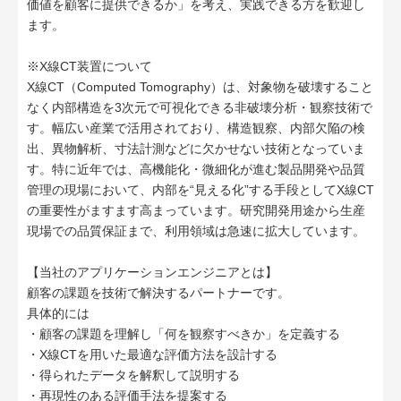
価値を顧客に提供できるか」を考え、実践できる方を歓迎し
ます。
※X線CT装置について
X線CT（Computed Tomography）は、対象物を破壊すること
なく内部構造を3次元で可視化できる非破壊分析・観察技術で
す。幅広い産業で活用されており、構造観察、内部欠陥の検
出、異物解析、寸法計測などに欠かせない技術となっていま
す。特に近年では、高機能化・微細化が進む製品開発や品質
管理の現場において、内部を“見える化”する手段としてX線CT
の重要性がますます高まっています。研究開発用途から生産
現場での品質保証まで、利用領域は急速に拡大しています。
【当社のアプリケーションエンジニアとは】
顧客の課題を技術で解決するパートナーです。
具体的には
・顧客の課題を理解し「何を観察すべきか」を定義する
・X線CTを用いた最適な評価方法を設計する
・得られたデータを解釈して説明する
・再現性のある評価手法を提案する