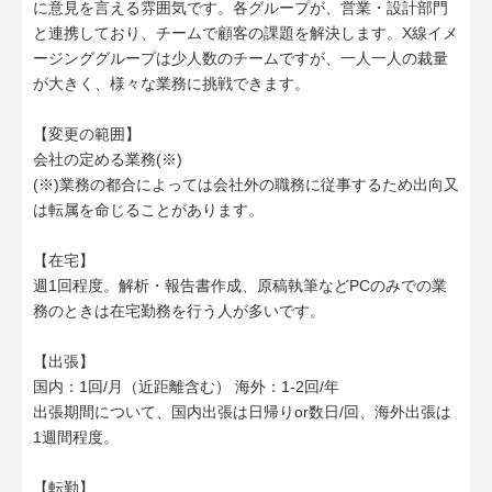
に意見を言える雰囲気です。各グループが、営業・設計部門
と連携しており、チームで顧客の課題を解決します。X線イメ
ージンググループは少人数のチームですが、一人一人の裁量
が大きく、様々な業務に挑戦できます。
【変更の範囲】
会社の定める業務(※)
(※)業務の都合によっては会社外の職務に従事するため出向又
は転属を命じることがあります。
【在宅】
週1回程度。解析・報告書作成、原稿執筆などPCのみでの業
務のときは在宅勤務を行う人が多いです。
【出張】
国内：1回/月（近距離含む） 海外：1-2回/年
出張期間について、国内出張は日帰りor数日/回、海外出張は
1週間程度。
【転勤】