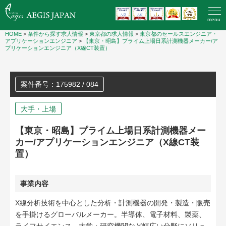
menu
HOME
>
条件から探す求人情報
>
東京都の求人情報
>
東京都のセールスエンジニア・
アプリケーションエンジニア
>
【東京・昭島】プライム上場日系計測機器メーカー/ア
プリケーションエンジニア（X線CT装置）
案件番号：175982 / 084
大手・上場
【東京・昭島】プライム上場日系計測機器メー
カー/アプリケーションエンジニア（X線CT装
置）
事業内容
X線分析技術を中心とした分析・計測機器の開発・製造・販売
を手掛けるグローバルメーカー。半導体、電子材料、製薬、