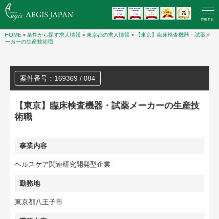
menu
HOME
>
条件から探す求人情報
>
東京都の求人情報
>
【東京】臨床検査機器・試薬メ
ーカーの生産技術職
案件番号：169369 / 084
【東京】臨床検査機器・試薬メーカーの生産技
術職
事業内容
ヘルスケア関連研究開発型企業
勤務地
東京都八王子市