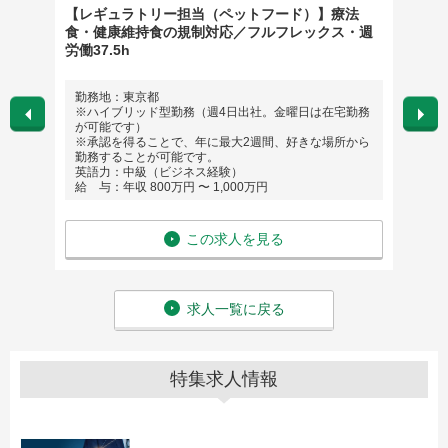
トリー
【レギュラトリー担当（ペットフード）】療法
営業（
食・健康維持食の規制対応／フルフレックス・週
労働37.5h
勤務地：東京都
勤務
※ハイブリッド型勤務（週4日出社。金曜日は在宅勤務
大阪
が可能です）
英語
※承認を得ることで、年に最大2週間、好きな場所から
給 与
勤務することが可能です。
英語力：中級（ビジネス経験）
給 与：年収 800万円 〜 1,000万円
この求人を見る
求人一覧に戻る
特集求人情報