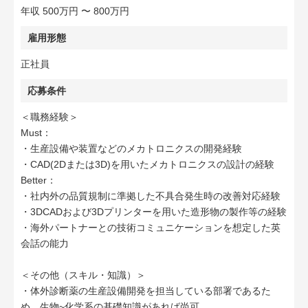
年収 500万円 〜 800万円
雇用形態
正社員
応募条件
＜職務経験＞
Must：
・生産設備や装置などのメカトロニクスの開発経験
・CAD(2Dまたは3D)を用いたメカトロニクスの設計の経験
Better：
・社内外の品質規制に準拠した不具合発生時の改善対応経験
・3DCADおよび3Dプリンターを用いた造形物の製作等の経験
・海外パートナーとの技術コミュニケーションを想定した英
会話の能力
＜その他（スキル・知識）＞
・体外診断薬の生産設備開発を担当している部署であるた
め、生物~化学系の基礎知識があれば尚可