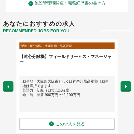
施設管理職関連：職務経歴書の書き方
あなたにおすすめの求人
RECOMMENDED JOBS FOR YOU
製造・研究開発・生産技術・品質管理
不動産・
（工程
【遠心分離機】フィールドサービス・マネージャ
プロジ
ー
ング）
勤務地：大阪府大阪市もしくは神奈川県高座郡（勤務
勤務
地は選択できます）
英語
英語力：初級（日常会話程度）
給 与
給 与：年収 900万円 〜 1,100万円
この求人を見る