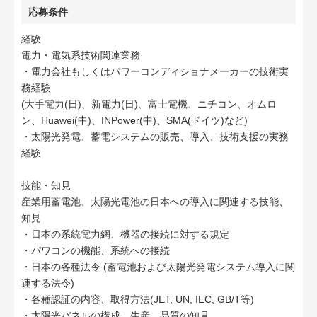
応募条件
経験
電力・電気系技術関連業務
・電力会社もしくはパワーコンディショナメーカーの技術実
務経験
(大手電力(日)、新電力(日)、富士電機、ニチコン、オムロ
ン、Huawei(中)、INPower(中)、SMA(ドイツ)など)
・太陽光発電、蓄電システムの販売、導入、技術支援の実務
経験
技能・知見
産業用蓄電池、太陽光電池の日本への導入に関連する技能、
知見
・日本の系統電力網、機器の接続に対する規定
・パワコンの機能、系統への接続
・日本の各種法令 (蓄電池および太陽光発電システム導入に関
連する法令)
・各種認証の内容、取得方法(JET, UN, IEC, GB/T等)
・太陽光パネルの構成、生産、品質の知見