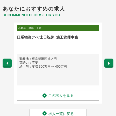
あなたにおすすめの求人
RECOMMENDED JOBS FOR YOU
不動産・建築・土木
不動産・
商業施
日系物流デべ/土日祝休_施工管理事務
設備エ
コン／
※リモ
帰とな
勤務地：東京都港区虎ノ門
勤務地
す。
英語力：不要
英語
給 与：年収 300万円 〜 400万円
給 与
この求人を見る
求人一覧に戻る