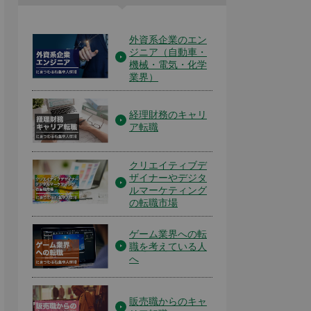
外資系企業のエン
ジニア（自動車・
機械・電気・化学
業界）
経理財務のキャリ
ア転職
クリエイティブデ
ザイナーやデジタ
ルマーケティング
の転職市場
ゲーム業界への転
職を考えている人
へ
販売職からのキャ