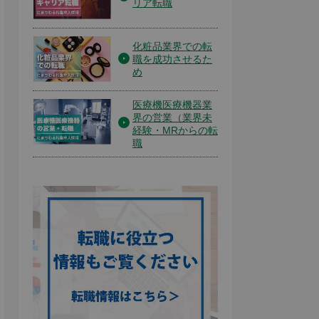
リア転職
化粧品業界での転
職を成功させるた
め
医療機医療機器業
界の営業（業界未
経験・MRからの転
職