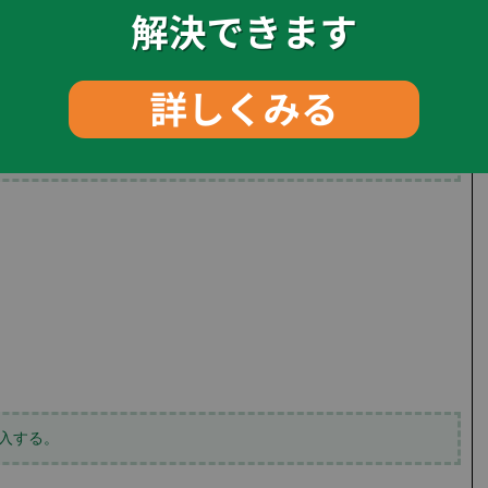
例えば自動車TS16949 医療機器ISO13485等、各業界に応じた規定
対に異業界では強みになりません。
シックスシグマ トヨタ生産方式（カイゼン）の経験はグローバ
入する。