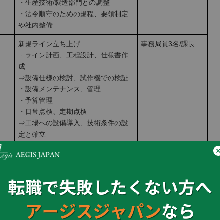
・生産技術/製造部門との調整
・法令順守のための規程、要領制定
や社内整備
新規ライン立ち上げ
事務局員3名/課長
・ライン計画、工程設計、仕様書作
成
⇒設備仕様の検討、試作機での検証
・設備メンテナンス、管理
・予算管理
・日常点検、定期点検
⇒工場への設備導入、技術条件の設
定と確立
加工精度の工程能力1.33を確保しラ
インを稼動
・モジュール組立ライン立ち上げ
（北米工場）
れば％で記入する。