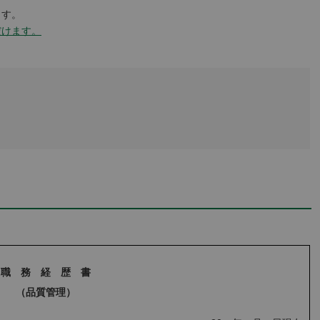
ます。
だけます。
職 務 経 歴 書
（品質管理）