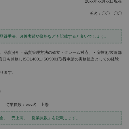
20xx年xx月xx日現在
氏名：◯◯ ◯◯
品質手法、改善実績や資格なども記載すると良いでしょう。
、品質分析・品質管理方法の確立・クレーム対応、・産技術/製造部
も兼務しISO14001,ISO9001取得申請の実務担当としての経験
ります。
在
） 従業員数：○○○名 上場
金」「売上高」「従業員数」を記載します。