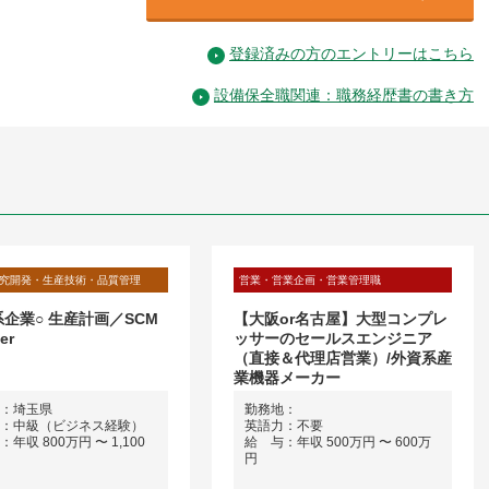
登録済みの方のエントリーはこちら
設備保全職関連：職務経歴書の書き方
究開発・生産技術・品質管理
営業・営業企画・営業管理職
系企業○ 生産計画／SCM
【大阪or名古屋】大型コンプレ
er
ッサーのセールスエンジニア
（直接＆代理店営業）/外資系産
業機器メーカー
：埼玉県
勤務地：
：中級（ビジネス経験）
英語力：不要
年収 800万円 〜 1,100
給 与：年収 500万円 〜 600万
円