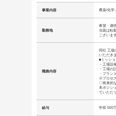
農薬/化学
事業内容
希望・適
勤務地
当面は転
ございま
同社 工
いただき
■ミッショ
・工場設
・工場の
職務内容
・プラン
※プロセ
〇将来的
本ポジシ
ていただ
年収 500
給与