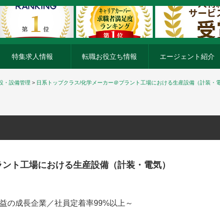
特集求人情報
転職お役立ち情報
エージェント紹介
設・設備管理
>
日系トップクラス/化学メーカー＠プラント工場における生産設備（計装・
ラント工場における生産設備（計装・電気）
益の成長企業／社員定着率99%以上～