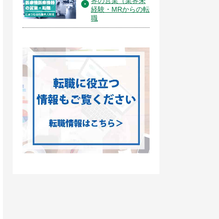
界の営業（業界未
経験・MRからの転
職