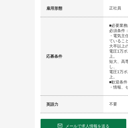
正社員
雇用形態
■必要業
必須条件
・電気主
ているこ
大卒以上
電圧1万
応募条件
上。
短大、高
し、
電圧1万
上。
■歓迎条件
・情報、
不要
英語力
メールで求人情報を送る