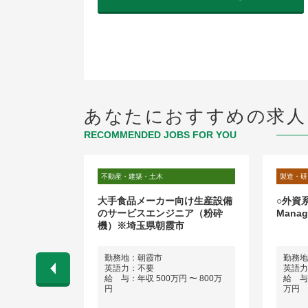
あなたにおすすめの求人
RECOMMENDED JOBS FOR YOU
術・品質管理
不動産・建築・土木
製造・研
迎】世界トッ
大手食品メーカー向け生産設備
○外資
える製造オペ
のサービスエンジニア（粉砕
Manag
5日
機）※埼玉県朝霞市
勤務地：朝霞市
勤務地
英語力：不要
英語力
 〜 450万
給 与：年収 500万円 〜 800万
給 与：
円
万円