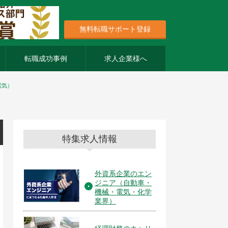
無料転職サポート登録
転職成功事例
求人企業様へ
電気）
特集求人情報
外資系企業のエン
ジニア（自動車・
機械・電気・化学
業界）