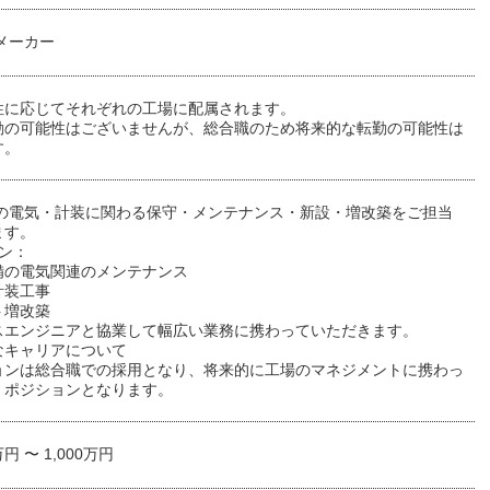
メーカー
性に応じてそれぞれの工場に配属されます。
勤の可能性はございませんが、総合職のため将来的な転勤の可能性は
す。
場の電気・計装に関わる保守・メンテナンス・新設・増改築をご担当
ます。
ン：
備の電気関連のメンテナンス
計装工事
ト増改築
スエンジニアと協業して幅広い業務に携わっていただきます。
なキャリアについて
ョンは総合職での採用となり、将来的に工場のマネジメントに携わっ
くポジションとなります。
万円 〜 1,000万円