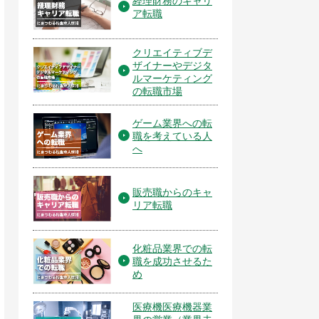
経理財務のキャリ
ア転職
クリエイティブデ
ザイナーやデジタ
ルマーケティング
の転職市場
ゲーム業界への転
職を考えている人
へ
販売職からのキャ
リア転職
化粧品業界での転
職を成功させるた
め
医療機医療機器業