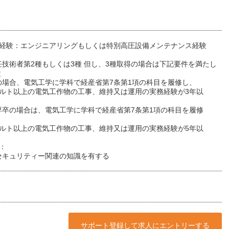
務経験：エンジニアリングもしくは特別高圧設備メンテナンス経験
：
任技術者第2種もしくは3種 但し、3種取得の場合は下記要件を満たし
と
の場合、電気工学に学科で経産省第7条第1項の科目を履修し、
ボルト以上の電気工作物の工事、維持又は運用の実務経験が3年以
専卒の場合は、電気工学に学科で経産省第7条第1項の科目を履修
ボルト以上の電気工作物の工事、維持又は運用の実務経験が5年以
：
セキュリティー関連の知識を有する
サポート登録して求人にエントリーする