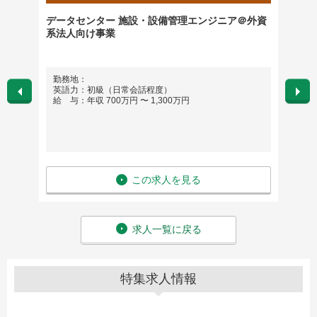
ネス）
データセンター 施設・設備管理エンジニア＠外資
【東京
系法人向け事業
／福利
勤務地：
勤務
英語力：初級（日常会話程度）
英語
給 与：年収 700万円 〜 1,300万円
給 与：
この求人を見る
求人一覧に戻る
特集求人情報