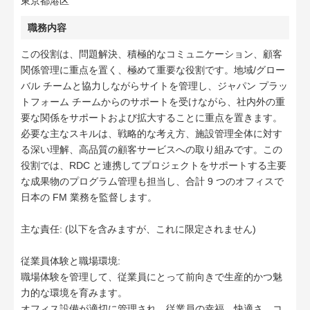
東京都港区
職務内容
この役割は、問題解決、積極的なコミュニケーション、顧客
関係管理に重点を置く、極めて重要な役割です。地域/グロー
バル チームと協力しながらサイトを管理し、ジャパン プラッ
トフォーム チームからのサポートを受けながら、社内外の重
要な関係をサポートおよび拡大することに重点を置きます。
必要な主なスキルは、戦略的な考え方、施設管理全体に対す
る深い理解、高品質の顧客サービスへの取り組みです。この
役割では、RDC と連携してプロジェクトをサポートする主要
な成果物のプログラム管理も担当し、合計 9 つのオフィスで
日本の FM 業務を監督します。
主な責任: (以下を含みますが、これに限定されません)
従業員体験と職場環境:
職場体験を管理して、従業員にとって前向きで生産的かつ魅
力的な環境を育みます。
オフィス設備が適切に管理され、従業員の幸福、快適さ、コ