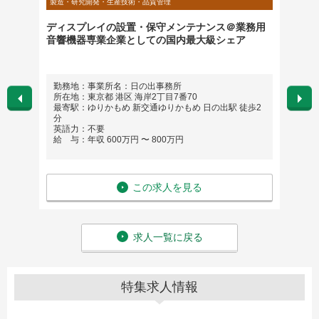
製造・研究開発・生産技術・品質管理
製造・研
社向け
ディスプレイの設置・保守メンテナンス＠業務用
研究開
音響機器専業企業としての国内最大級シェア
勤務地：事業所名：日の出事務所
勤務
所在地：東京都 港区 海岸2丁目7番70
英語
最寄駅：ゆりかもめ 新交通ゆりかもめ 日の出駅 徒歩2
給 与
分
英語力：不要
給 与：年収 600万円 〜 800万円
この求人を見る
求人一覧に戻る
特集求人情報