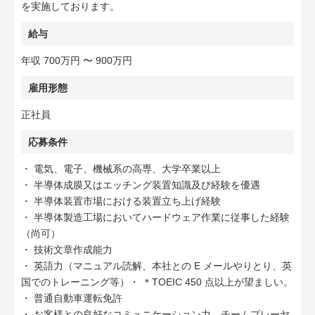
を実施しております。
給与
年収 700万円 〜 900万円
雇用形態
正社員
応募条件
・ 電気、電子、機械系の高専、大学卒業以上
・ 半導体成膜又はエッチング装置知識及び経験を優遇
・ 半導体装置市場における装置立ち上げ経験
・ 半導体製造工場においてハードウェア作業に従事した経験
（尚可）
・ 技術文章作成能力
・ 英語力（マニュアル読解、本社との E メールやりとり、英
国でのトレーニング等）・ ＊TOEIC 450 点以上が望ましい。
・ 普通自動車運転免許
・ お客様との良好なコミュニケーション力。チームプレーヤ