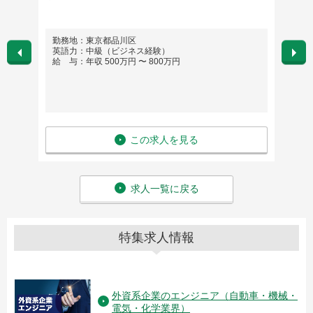
カー
勤務地：東京都品川区
勤務
英語力：中級（ビジネス経験）
英語
給 与：年収 500万円 〜 800万円
給 与
この求人を見る
求人一覧に戻る
特集求人情報
外資系企業のエンジニア（自動車・機械・
電気・化学業界）