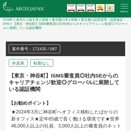
menu
HOME
>
条件から探す求人情報
>
東京都の求人情報
>
東京都の品質管理・品質保証・
EHS
>
【東京・神谷町】ISMS審査員◎社内SEからのキャリアチェンジ歓迎◎グローバ
ルに展開している認証機関
案件番号：172435 / 087
外資系
転勤なし
【東京・神谷町】ISMS審査員◎社内SEからの
キャリアチェンジ歓迎◎グローバルに展開して
いる認証機関
【お勧めポイント】
★2024年3月に神谷町へオフィス移転したばかりの
新オフィス★定年65歳で長く働ける環境です★世界
46,000人以上の社員、3,000人以上の審査員のネット