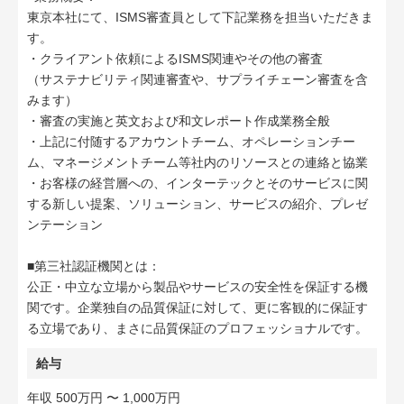
東京本社にて、ISMS審査員として下記業務を担当いただきま
す。
・クライアント依頼によるISMS関連やその他の審査
（サステナビリティ関連審査や、サプライチェーン審査を含
みます）
・審査の実施と英文および和文レポート作成業務全般
・上記に付随するアカウントチーム、オペレーションチー
ム、マネージメントチーム等社内のリソースとの連絡と協業
・お客様の経営層への、インターテックとそのサービスに関
する新しい提案、ソリューション、サービスの紹介、プレゼ
ンテーション
■第三社認証機関とは：
公正・中立な立場から製品やサービスの安全性を保証する機
関です。企業独自の品質保証に対して、更に客観的に保証す
る立場であり、まさに品質保証のプロフェッショナルです。
給与
年収 500万円 〜 1,000万円