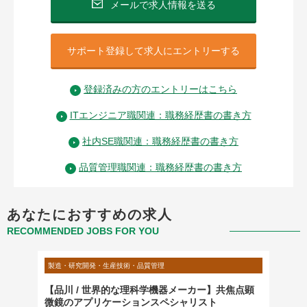
メールで求人情報を送る
サポート登録して求人にエントリーする
登録済みの方のエントリーはこちら
ITエンジニア職関連：職務経歴書の書き方
社内SE職関連：職務経歴書の書き方
品質管理職関連：職務経歴書の書き方
あなたにおすすめの求人
RECOMMENDED JOBS FOR YOU
製造・研究開発・生産技術・品質管理
製造・研
【品川 / 世界的な理科学機器メーカー】共焦点顕
【包装
微鏡のアプリケーションスペシャリスト
（直行