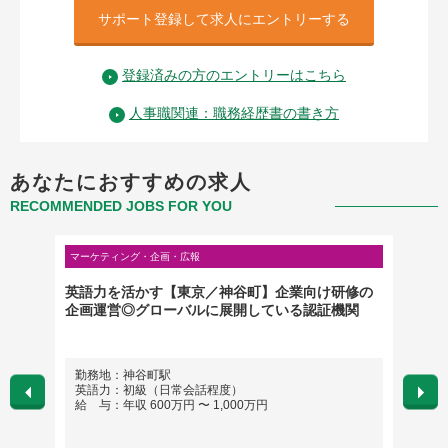
サポート登録して求人にエントリーする
登録済みの方のエントリーはこちら
人事職関連：職務経歴書の書き方
あなたにおすすめの求人
RECOMMENDED JOBS FOR YOU
マーケティング・企画・広報
管理部門
英語力を活かす【東京／神谷町】企業向け研修の
【グロ
企画運営◎グローバルに展開している認証機関
画・開
勤務地：神谷町駅
勤務
英語力：初級（日常会話程度）
英語
給 与：年収 600万円 〜 1,000万円
給 