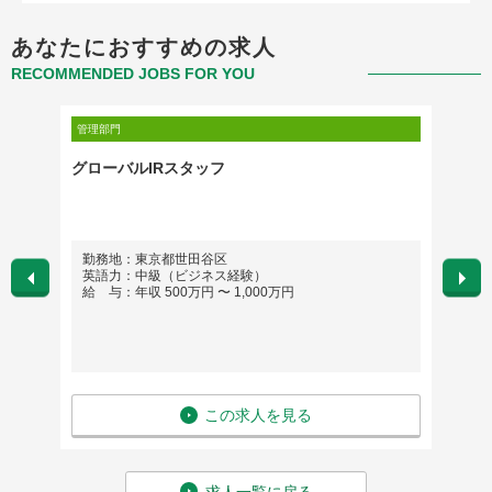
あなたにおすすめの求人
RECOMMENDED JOBS FOR YOU
管理部門
管理部門
ダーク
グローバルIRスタッフ
[19
勤務地：東京都世田谷区
勤務
英語力：中級（ビジネス経験）
英語
給 与：年収 500万円 〜 1,000万円
給 与
この求人を見る