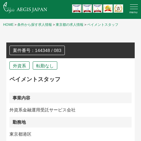
menu
HOME
>
条件から探す求人情報
>
東京都の求人情報
>
ペイメントスタッフ
案件番号：144348 / 083
外資系
転勤なし
ペイメントスタッフ
事業内容
外資系金融運用受託サービス会社
勤務地
東京都港区