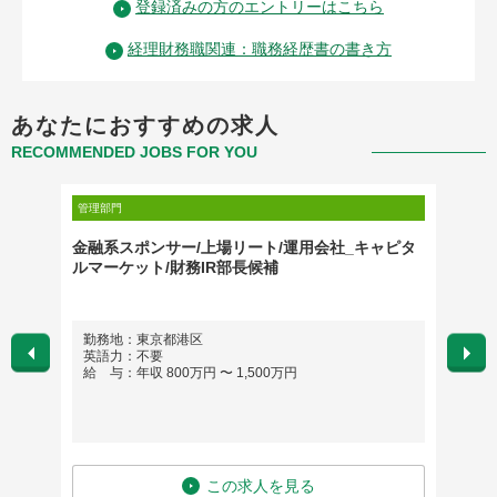
登録済みの方のエントリーはこちら
経理財務職関連：職務経歴書の書き方
あなたにおすすめの求人
RECOMMENDED JOBS FOR YOU
管理部門
管理部門
グローバ
金融系スポンサー/上場リート/運用会社_キャピタ
OPERA
ルマーケット/財務IR部長候補
勤務地：東京都港区
勤務
英語力：不要
英語
給 与：年収 800万円 〜 1,500万円
給 与
この求人を見る