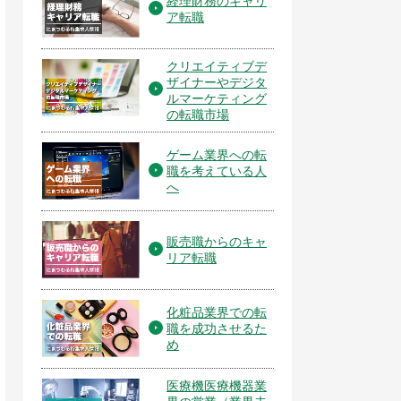
経理財務のキャリ
ア転職
クリエイティブデ
ザイナーやデジタ
ルマーケティング
の転職市場
ゲーム業界への転
職を考えている人
へ
販売職からのキャ
リア転職
化粧品業界での転
職を成功させるた
め
医療機医療機器業