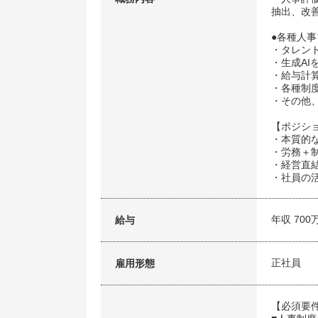
抽出、改
●各種人
・タレン
・生成AI
・給与計算
・各種制
・その他
【ポジシ
・本質的
・労務＋
・経営直
・社員の
年収 700
給与
正社員
雇用形態
【必須要