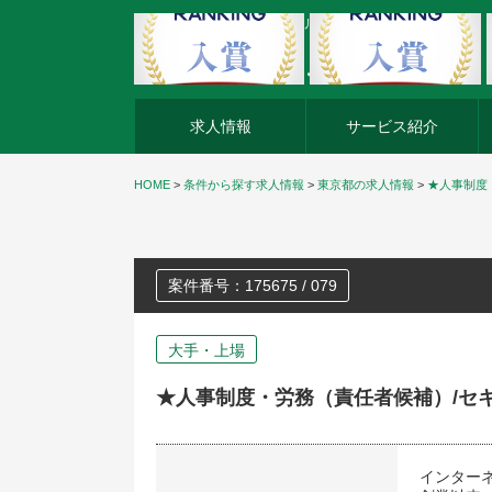
外資系企業の転職・キャリア転職ならアージスジャパン
求人情報
サービス紹介
HOME
>
条件から探す求人情報
>
東京都の求人情報
>
★人事制度
案件番号：175675 / 079
大手・上場
★人事制度・労務（責任者候補）/セ
インター