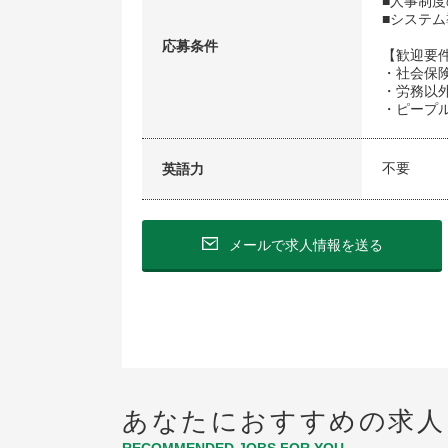
■人事制
■システム
応募条件
【歓迎要
・社会保
・労務以
・ピープ
不要
英語力
メールで求人情報を送る
あなたにおすすめの求人