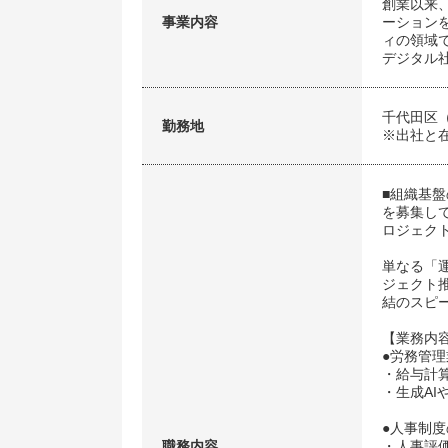
創業以来
事業内容
ーション
ィの領域
デジタル
千代田区
勤務地
※出社と
■組織基
を募集し
ロジェク
単なる「
ジェクト
結のスピ
【業務内
●労務管理
・給与計
・生成A
●人事制
職務内容
・人事評