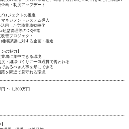
善企画・制度アップデート
事プロジェクトの推進
トマネジメントシステム導入
を活用した労務業務効率化
/勤怠管理等のDX推進
度改善プロジェクト
、組織課題に対する企画・推進
ョンの魅力】
な業務に集中できる環境
制度・組織づくりに一気通貫で携われる
結であるべき人事を形にできる
活躍を間近で見守れる環境
万円 〜 1,300万円
件】