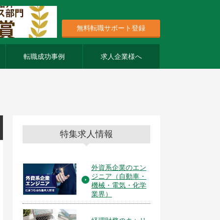
無料転職サポート登録
転職成功事例
求人企業様へ
特集求人情報
外資系企業のエン
ジニア（自動車・
機械・電気・化学
業界）