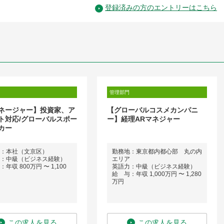
登録済みの方のエントリーはこちら
管理部門
マネージャー】投資家、ア
【グローバルコスメカンパニ
ト対応/グローバルスポー
ー】経理ARマネジャー
カー
：本社（文京区）
勤務地：東京都内都心部 丸の内
：中級（ビジネス経験）
エリア
年収 800万円 〜 1,100
英語力：中級（ビジネス経験）
給 与：年収 1,000万円 〜 1,280
万円
この求人を見る
この求人を見る