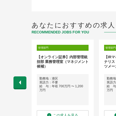
あなたにおすすめの求人
RECOMMENDED JOBS FOR YOU
管理部門
管理部門
ション/不動
【オンライン証券】内部管理統
【IR
ットマネジメン
括部 業務管理室（マネジメント
ナリス
～役職付
候補）
ツメー
田区
勤務地：港区
勤務地
英語力：不要
英語力
 〜 1,500
給 与：年収 700万円 〜 1,200
給 与：
万円
万円
を見る
この求人を見る