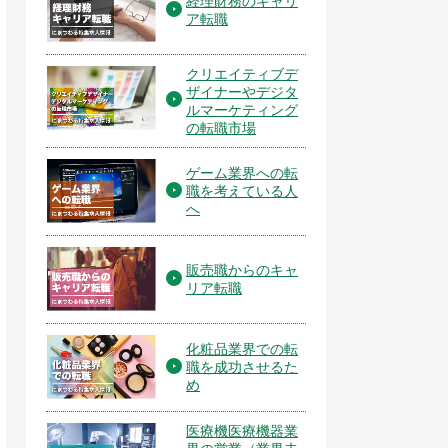
経理財務のキャリ
ア転職
クリエイティブデ
ザイナーやデジタ
ルマーケティング
の転職市場
ゲーム業界への転
職を考えている人
へ
販売職からのキャ
リア転職
化粧品業界での転
職を成功させるた
め
医療機医療機器業