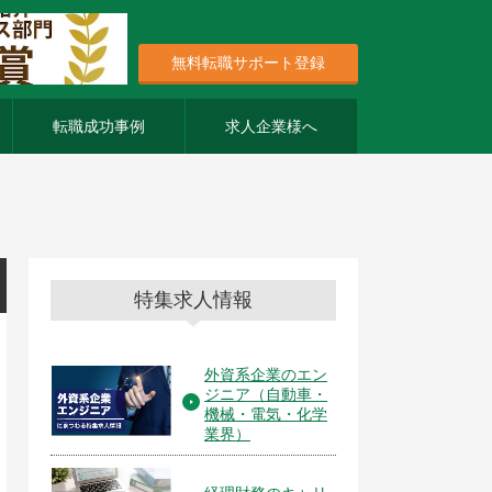
無料転職サポート登録
転職成功事例
求人企業様へ
特集求人情報
外資系企業のエン
ジニア（自動車・
機械・電気・化学
業界）