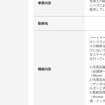
生命との
事業内容
ニーズに
提供して
勤務地
パートナ
けシステ
スの根幹
スにおい
るステー
を行って
1.代理店
職務内容
（会議体へ
（Word
2.代理店
（デジタ
ルダーと
3.業績管
（Acce
成・メン