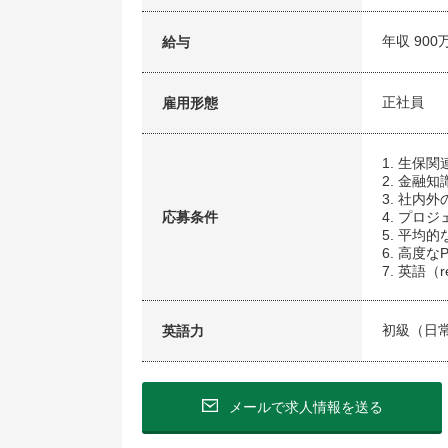
年収 900
給与
正社員
雇用形態
1. 生保
2. 金融
3. 社内
応募条件
4. プ
5. 平均的な
6. 高度
7. 英語（r
初級（日
英語力
メールで求人情報を送る