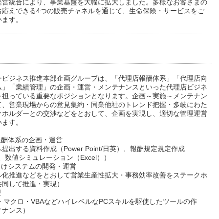
経営統合により、事業基盤を大幅に拡大しました。多様なお客さまの
お応えできる4つの販売チャネルを通じて、生命保険・サービスをご
います。
ービジネス推進本部企画グループは、「代理店報酬体系」「代理店向
ム」「業績管理」の企画・運営・メンテナンスといった代理店ビジネ
を担っている重要なポジションとなります。企画～実施～メンテナン
て、営業現場からの意見集約・同業他社のトレンド把握・多岐にわた
クホルダーとの交渉などをとおして、企画を実現し、適切な管理運営
います。
報酬体系の企画・運営
提出する資料作成（Power Point/日英）、報酬規定規定作成
）、数値シミュレーション（Excel））
向けシステムの開発・運営
ル化推進などをとおして営業生産性拡大・事務効率改善をステークホ
共同して推進・実現）
理
ss・マクロ・VBAなどハイレベルなPCスキルを駆使したツールの作
テナンス）