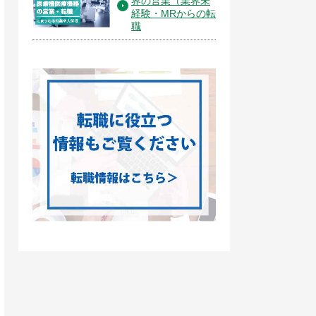
界の営業（業界未
経験・MRからの転
職