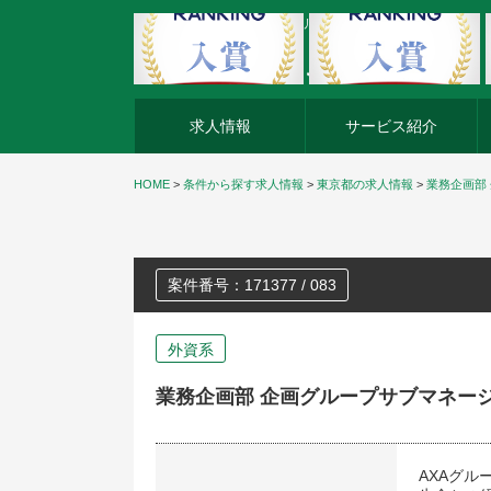
外資系企業の転職・キャリア転職ならアージスジャパン
求人情報
サービス紹介
HOME
>
条件から探す求人情報
>
東京都の求人情報
>
業務企画部
案件番号：171377 / 083
外資系
業務企画部 企画グループサブマネー
AXAグル