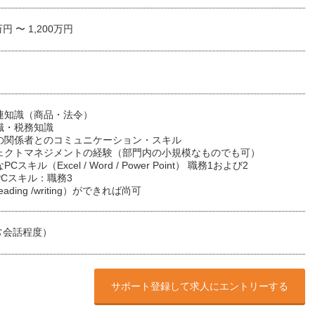
万円 〜 1,200万円
関連知識（商品・法令）
知識・税務知識
外の関係者とのコミュニケーション・スキル
ロジェクトマネジメントの経験（部門内の小規模なものでも可）
PCスキル（Excel / Word / Power Point） 職務1および2
なPCスキル：職務3
eading /writing）ができれば尚可
常会話程度）
サポート登録して求人にエントリーする