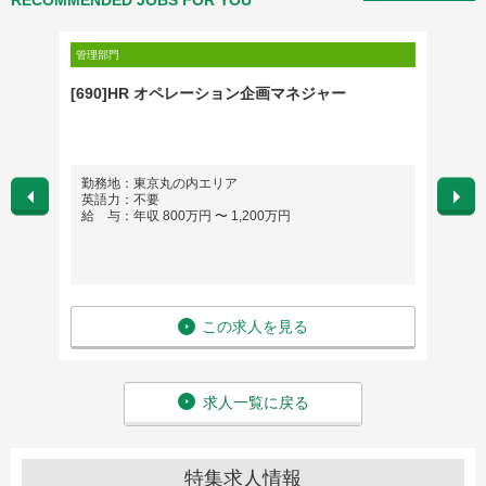
RECOMMENDED JOBS FOR YOU
管理部門
金融・保
Oマネ
[690]HR オペレーション企画マネジャー
Physi
ション
シャリ
勤務地：東京丸の内エリア
勤務
で）
英語力：不要
英語
給 与：年収 800万円 〜 1,200万円
給 与
この求人を見る
求人一覧に戻る
特集求人情報