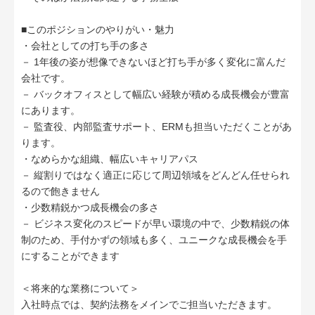
■このポジションのやりがい・魅力
・会社としての打ち手の多さ
－ 1年後の姿が想像できないほど打ち手が多く変化に富んだ
会社です。
－ バックオフィスとして幅広い経験が積める成長機会が豊富
にあります。
－ 監査役、内部監査サポート、ERMも担当いただくことがあ
ります。
・なめらかな組織、幅広いキャリアパス
－ 縦割りではなく適正に応じて周辺領域をどんどん任せられ
るので飽きません
・少数精鋭かつ成長機会の多さ
－ ビジネス変化のスピードが早い環境の中で、少数精鋭の体
制のため、手付かずの領域も多く、ユニークな成長機会を手
にすることができます
＜将来的な業務について＞
入社時点では、契約法務をメインでご担当いただきます。