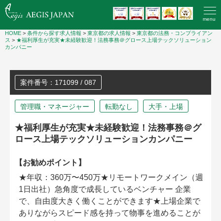
menu
HOME
>
条件から探す求人情報
>
東京都の求人情報
>
東京都の法務・コンプライアン
ス
>
★福利厚生が充実★未経験歓迎！法務事務＠グロース上場テックソリューション
カンパニー
案件番号：171099 / 087
管理職・マネージャー
転勤なし
大手・上場
★福利厚生が充実★未経験歓迎！法務事務＠グ
ロース上場テックソリューションカンパニー
【お勧めポイント】
★年収：360万〜450万★リモートワークメイン（週
1日出社）急角度で成長しているベンチャー 企業
で、自由度大きく働くことができます★上場企業で
ありながらスピード感を持って物事を進めることが