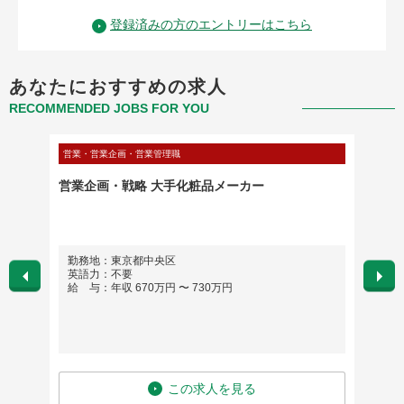
登録済みの方のエントリーはこちら
あなたにおすすめの求人
RECOMMENDED JOBS FOR YOU
営業・営業企画・営業管理職
管理部門
/欧州系
営業企画・戦略 大手化粧品メーカー
経理財
当）／
勤務地：東京都中央区
勤務
英語力：不要
英語
給 与：年収 670万円 〜 730万円
給 与
この求人を見る