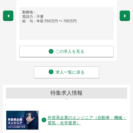
勤務地：
勤務
英語力：不要
英語
給 与：年収 550万円 〜 700万円
給 与：
この求人を見る
求人一覧に戻る
特集求人情報
外資系企業のエンジニア（自動車・機械・
電気・化学業界）