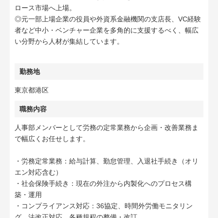
ロース市場へ上場。
◎元一部上場企業の役員や外資系金融機関の支店長、VC経験
者など中小・ベンチャー企業を多角的に支援するべく、幅広
い分野から人材が集結しています。
勤務地
東京都港区
職務内容
人事部メンバーとして労務の定常業務から企画・改善業務ま
で幅広くお任せします。
・労務定常業務：給与計算、勤怠管理、入退社手続き（オリ
エン対応含む）
・社会保険手続き：現在の外注から内製化へのプロセス構
築・運用
・コンプライアンス対応：36協定、時間外労働モニタリン
グ、法改正対応、各種規程の整備・改訂