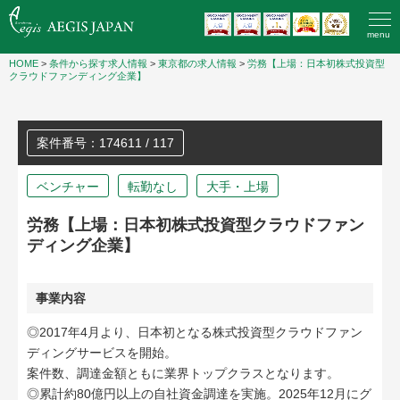
menu
HOME
>
条件から探す求人情報
>
東京都の求人情報
>
労務【上場：日本初株式投資型
クラウドファンディング企業】
案件番号：174611 / 117
ベンチャー
転勤なし
大手・上場
労務【上場：日本初株式投資型クラウドファン
ディング企業】
事業内容
◎2017年4月より、日本初となる株式投資型クラウドファン
ディングサービスを開始。
案件数、調達金額ともに業界トップクラスとなります。
◎累計約80億円以上の自社資金調達を実施。2025年12月にグ