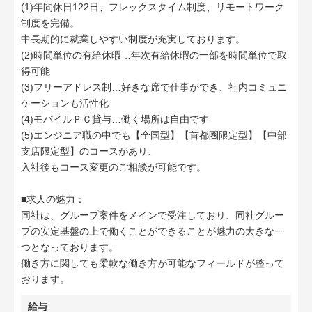
(1)年間休日122日、フレックスタイム制度、リモートワーク
制度を完備。
中長期的に就業しやすい制度が充実しております。
(2)時間単位の有給休暇…年次有給休暇の一部を時間単位で取
得可能
(3)フリーアドレス制…好きな席で仕事ができ、社内コミュニ
ケーションも活性化
(4)モバイルＰＣ貸与…働く場所は自由です
(5)エンジニア職の中でも【全国型】【首都圏限定型】【中部
支店限定型】のコースがあり、
入社後もコース変更のご相談が可能です。
■求人の魅力：
同社は、グループ案件をメインで受注しており、同社グルー
プの安定基盤の上で働くことができることが魅力の大きな一
つとなっております。
働き方に関しても柔軟な働き方が可能なフィールドが整って
おります。
給与