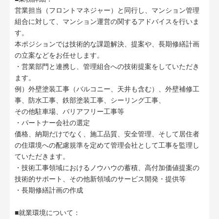
営業担当（フロントマネジャー）と同行し、マンション管理
組合に対して、マンション運営の関するアドバイスを行いま
す。
本ポジションでは技術的な課題解決、提案や、長期修繕計画
の立案などをお任せします。
・営業部門と連携し、管理組合への技術提案をしていただき
ます。
例）外壁塗装工事（バルコニー、天井も含む）、外壁補修工
事、防水工事、鉄部塗装工事、シーリング工事、
その他駐車場、バリアフリー工事等
・パートナー会社の選定
価格、納期だけでなく、施工品質、安全管理、そして居住者
の住環境への配慮規準を定めて管理会社として工事を監理し
ていただきます。
・技術工事領域におけるノウハウの蓄積、高付加価値提案の
技術的サポート、その他新領域のサービス開発・提供等
・長期修繕計画の作成
■就業環境について：