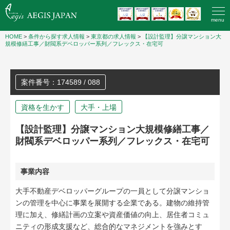
menu
HOME
>
条件から探す求人情報
>
東京都の求人情報
>
【設計監理】分譲マンション大
規模修繕工事／財閥系デベロッパー系列／フレックス・在宅可
案件番号：174589 / 088
資格を生かす
大手・上場
【設計監理】分譲マンション大規模修繕工事／
財閥系デベロッパー系列／フレックス・在宅可
事業内容
大手不動産デベロッパーグループの一員として分譲マンショ
ンの管理を中心に事業を展開する企業である。建物の維持管
理に加え、修繕計画の立案や資産価値の向上、居住者コミュ
ニティの形成支援など、総合的なマネジメントを強みとす