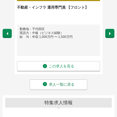
連資格
不動産・インフラ 運用専門員 【フロント】
不動産
）
プレイ
勤務地：千代田区
勤務
英語力：中級（ビジネス経験）
英語
給 与：年収 1,000万円 〜 1,500万円
給 与
この求人を見る
求人一覧に戻る
特集求人情報