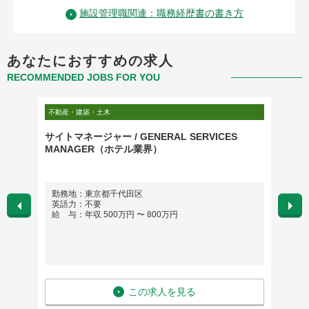
施設管理職関連：職務経歴書の書き方
あなたにおすすめの求人
RECOMMENDED JOBS FOR YOU
不動産・建築・土木
不動産・
ン
サイトマネージャー / GENERAL SERVICES
【EV
ョン】
MANAGER（ホテル業界）
長企業
勤務地：東京都千代田区
勤務
英語力：不要
愛知
給 与：年収 500万円 〜 800万円
大阪
沖縄
※希
英語
給 与
この求人を見る