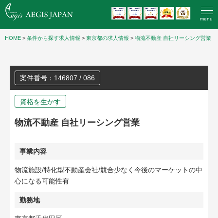
menu
HOME
>
条件から探す求人情報
>
東京都の求人情報
>
物流不動産 自社リーシング営業
案件番号：146807 / 086
資格を生かす
物流不動産 自社リーシング営業
事業内容
物流施設/特化型不動産会社/競合少なく今後のマーケットの中
心になる可能性有
勤務地