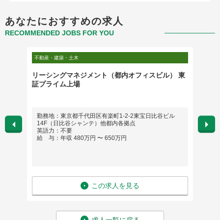
あなたにおすすめの求人
RECOMMENDED JOBS FOR YOU
不動産・建築・土木
不動産・
鉄鋼メー
リーシングマネジメント（都内オフィスビル） 東
【グロ
証プライム上場
営業
4号
勤務地：東京都千代田区有楽町1-2-2東宝日比谷ビル
勤務
14F（日比谷シャンテ）他都内各拠点
英語
英語力：不要
給 与
給 与：年収 480万円 〜 650万円
この求人を見る