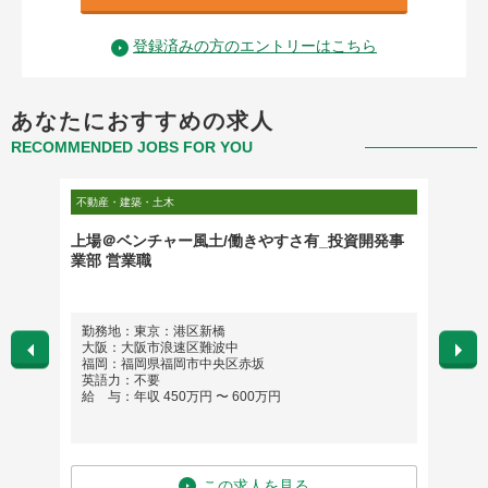
登録済みの方のエントリーはこちら
あなたにおすすめの求人
RECOMMENDED JOBS FOR YOU
不動産・建築・土木
不動産・
ージャ
上場＠ベンチャー風土/働きやすさ有_投資開発事
人気A
業部 営業職
ンマネ
勤務地：東京：港​区​新​橋​
勤務
大阪：大阪市浪速区難波中
英語
福岡：福岡県福岡市中央区赤坂
給 与
英語力：不要
給 与：年収 450万円 〜 600万円
この求人を見る