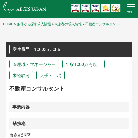
menu
HOME
>
条件から探す求人情報
>
東京都の求人情報
>
不動産コンサルタント
案件番号：106036 / 086
管理職・マネージャー
年収1000万円以上
未経験可
大手・上場
不動産コンサルタント
事業内容
勤務地
東京都港区