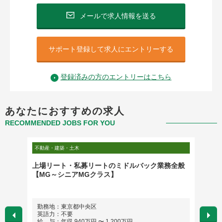
メールで求人情報を送る
サポート登録して求人にエントリーする
登録済みの方のエントリーはこちら
あなたにおすすめの求人
RECOMMENDED JOBS FOR YOU
不動産・建築・土木
不動産・
・品質
上場リート・私募リートのミドルバック業務全般
Busin
【MG～シニアMGクラス】
入)【
勤務地：東京都中央区
勤務
英語力：不要
英語
給 与：年収 940万円 〜 1,200万円
給 与：