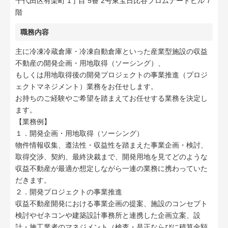
千代田区有楽町 1丁目 5番 2号東宝日比谷プロムナードビル 7
階
職務内容
主に冷凍冷蔵倉庫・冷凍自動倉庫といった産業型施設の収益
不動産の開発企画・用地取得（ソーシング）、
もしくは用地取得後の開発プロジェクトの事業推進（プロジ
ェクトマネジメント）業務をお任せします。
お持ちのご経験やご希望を踏まえてお任せする業務を決定し
ます。
【業務例】
１．開発企画・用地取得（ソーシング）
物件情報収集、遵法性・収益性を踏まえた事業企画・検討、
取得交渉、契約、最終決裁まで、開発用地を見てどのような
収益不動産が最適か想定しながら一連の業務に携わっていた
だきます。
２．開発プロジェクトの事業推進
収益不動産開発における事業企画の提案、施設のコンセプト
検討やゼネコンや建築設計事務所と連携した企画立案、設
計・施工業者のマネジメント（検査・是正ならびに積算金額