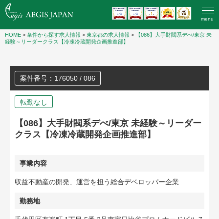
menu
HOME
>
条件から探す求人情報
>
東京都の求人情報
>
【086】大手財閥系デべ/東京 未
経験～リーダークラス【冷凍冷蔵開発企画推進部】
案件番号：176050 / 086
転勤なし
【086】大手財閥系デべ/東京 未経験～リーダー
クラス【冷凍冷蔵開発企画推進部】
事業内容
収益不動産の開発、運営を担う総合デベロッパー企業
勤務地